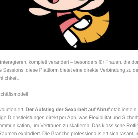
nteragieren, komplett verändert – besonders für Frauen, die dort
ve Sessions: diese Plattform bietet eine direkte Verbindung zu 
lichkeit.
schäftsmodell
olutioniert.
Der Aufstieg der Sexarbeit auf Abruf
etabliert ein
ige Dienstleistungen direkt per App, was Flexibilität und Siche
unikation, um Vertrauen zu skalieren. Das klassische Rotlicht
 Räumen explodiert. Die Branche professionalisiert sich rasant, 