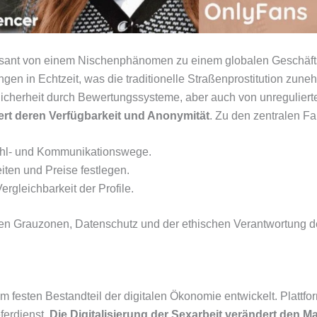
n rasant von einem Nischenphänomen zu einem globalen Geschäft
ngen in Echtzeit, was die traditionelle Straßenprostitution z
Sicherheit durch Bewertungssysteme, aber auch von unreguliert
niert deren Verfügbarkeit und Anonymität
. Zu den zentralen Fa
zahl- und Kommunikationswege.
eiten und Preise festlegen.
rgleichbarkeit der Profile.
en Grauzonen, Datenschutz und der ethischen Verantwortung de
inem festen Bestandteil der digitalen Ökonomie entwickelt. Plat
ferdienst.
Die Digitalisierung der Sexarbeit verändert den 