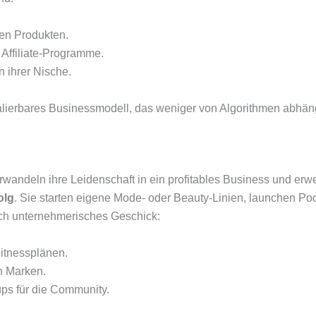
ten Produkten.
 Affiliate-Programme.
 ihrer Nische.
alierbares Businessmodell, das weniger von Algorithmen abhäng
deln ihre Leidenschaft in ein profitables Business und erweite
olg
. Sie starten eigene Mode- oder Beauty-Linien, launchen Po
auch unternehmerisches Geschick:
Fitnessplänen.
en Marken.
ups für die Community.