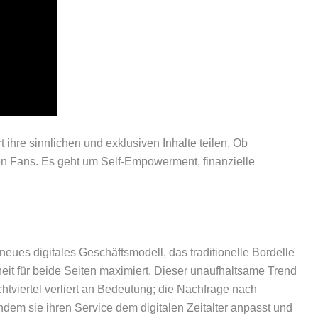
 ihre sinnlichen und exklusiven Inhalte teilen. Ob
den Fans. Es geht um Self-Empowerment, finanzielle
 neues digitales Geschäftsmodell, das traditionelle Bordelle
rheit für beide Seiten maximiert. Dieser unaufhaltsame Trend
viertel verliert an Bedeutung; die Nachfrage nach
indem sie ihren Service dem digitalen Zeitalter anpasst und