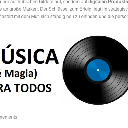
hr nur auf hübschen Bildern auf, sondern auf
digitalen Produkt
ie an große Marken. Der Schlüssel zum Erfolg liegt im strategi
astert mit dem Mut, sich ständig neu zu erfinden und die pers
nnements