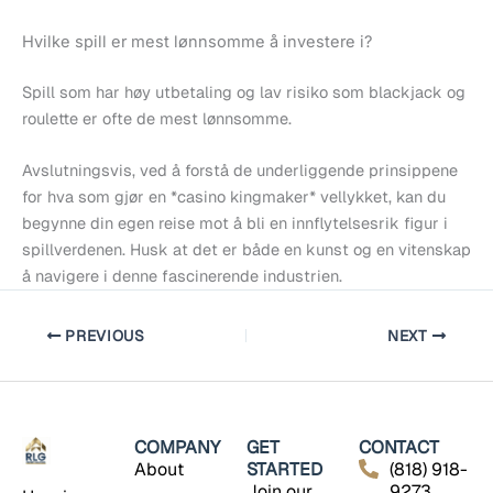
Hvilke spill er mest lønnsomme å investere i?
Spill som har høy utbetaling og lav risiko som blackjack og
roulette er ofte de mest lønnsomme.
Avslutningsvis, ved å forstå de underliggende prinsippene
for hva som gjør en *casino kingmaker* vellykket, kan du
begynne din egen reise mot å bli en innflytelsesrik figur i
spillverdenen. Husk at det er både en kunst og en vitenskap
å navigere i denne fascinerende industrien.
PREVIOUS
NEXT
COMPANY
GET
CONTACT
About
STARTED
(818) 918-
Join our
9273