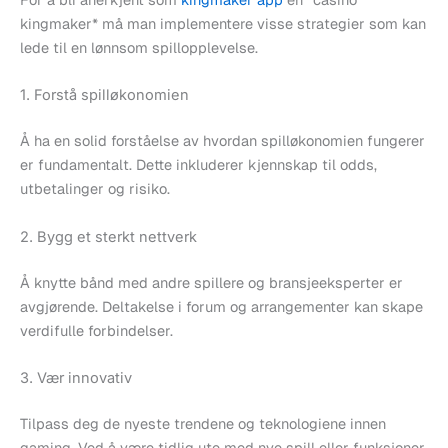
kingmaker* må man implementere visse strategier som kan
lede til en lønnsom spillopplevelse.
1. Forstå spilløkonomien
Å ha en solid forståelse av hvordan spilløkonomien fungerer
er fundamentalt. Dette inkluderer kjennskap til odds,
utbetalinger og risiko.
2. Bygg et sterkt nettverk
Å knytte bånd med andre spillere og bransjeeksperter er
avgjørende. Deltakelse i forum og arrangementer kan skape
verdifulle forbindelser.
3. Vær innovativ
Tilpass deg de nyeste trendene og teknologiene innen
gaming. Ved å være tidlig ute med nye spill eller funksjoner