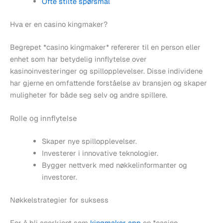
Ofte stilte spørsmål
Hva er en casino kingmaker?
Begrepet *casino kingmaker* refererer til en person eller
enhet som har betydelig innflytelse over
kasinoinvesteringer og spillopplevelser. Disse individene
har gjerne en omfattende forståelse av bransjen og skaper
muligheter for både seg selv og andre spillere.
Rolle og innflytelse
Skaper nye spillopplevelser.
Investerer i innovative teknologier.
Bygger nettverk med nøkkelinformanter og
investorer.
Nøkkelstrategier for suksess
For å bli anerkjent som
kingmaker app
en *casino