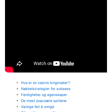
Hva er en casino kingmaker?
Nøkkelstrategier for suksess
Ferdigheter og egenskaper
De mest populære spillene
Vanlige feil å unngå