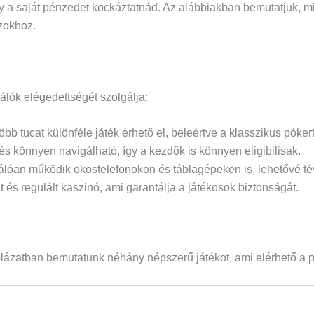
gy a saját pénzedet kockáztatnád. Az alábbiakban bemutatjuk, m
zokhoz.
lók elégedettségét szolgálja:
b tucat különféle játék érhető el, beleértve a klasszikus pókert
és könnyen navigálható, így a kezdők is könnyen eligibilisak.
válóan működik okostelefonokon és táblagépeken is, lehetővé tév
és regulált kaszinó, ami garantálja a játékosok biztonságát.
blázatban bemutatunk néhány népszerű játékot, ami elérhető a p