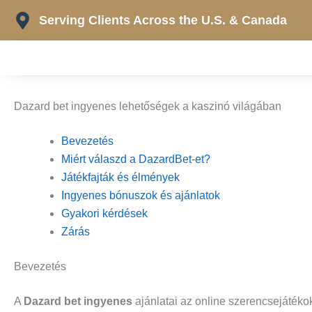
Skip
Serving Clients Across the U.S. & Canada
to
content
Dazard bet ingyenes lehetőségek a kaszinó világában
Bevezetés
Miért válaszd a DazardBet-et?
Játékfajták és élmények
Ingyenes bónuszok és ajánlatok
Gyakori kérdések
Zárás
Bevezetés
A
Dazard bet ingyenes
ajánlatai az online szerencsejátéko