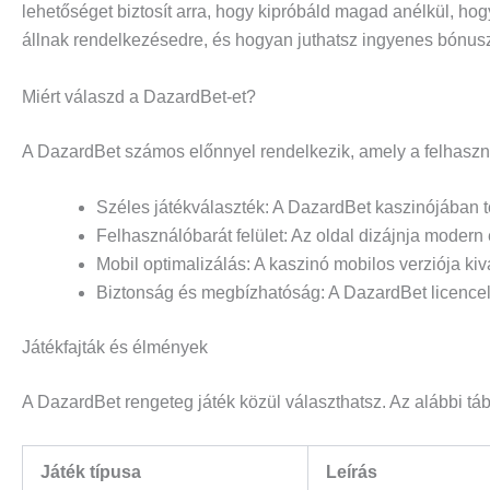
lehetőséget biztosít arra, hogy kipróbáld magad anélkül, ho
állnak rendelkezésedre, és hogyan juthatsz ingyenes bónus
Miért válaszd a DazardBet-et?
A DazardBet számos előnnyel rendelkezik, amely a felhaszná
Széles játékválaszték: A DazardBet kaszinójában töb
Felhasználóbarát felület: Az oldal dizájnja modern 
Mobil optimalizálás: A kaszinó mobilos verziója ki
Biztonság és megbízhatóság: A DazardBet licencelt 
Játékfajták és élmények
A DazardBet rengeteg játék közül választhatsz. Az alábbi tá
Játék típusa
Leírás