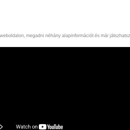
 weboldalon, megadni néhány alapinformációt és már játszhatsz 