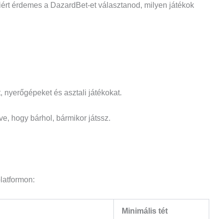
iért érdemes a DazardBet-et választanod, milyen játékok
, nyerőgépeket és asztali játékokat.
e, hogy bárhol, bármikor játssz.
latformon:
Minimális tét