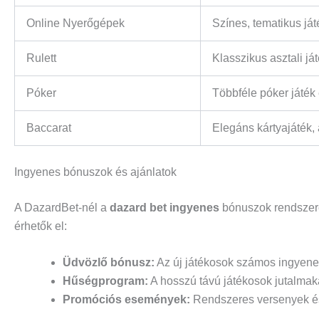
Online Nyerőgépek
Színes, tematikus já
Rulett
Klasszikus asztali já
Póker
Többféle póker játék 
Baccarat
Elegáns kártyajáték, 
Ingyenes bónuszok és ajánlatok
A DazardBet-nél a
dazard bet ingyenes
bónuszok rendszere
érhetők el:
Üdvözlő bónusz:
Az új játékosok számos ingyene
Hűségprogram:
A hosszú távú játékosok jutalmak
Promóciós események:
Rendszeres versenyek és 