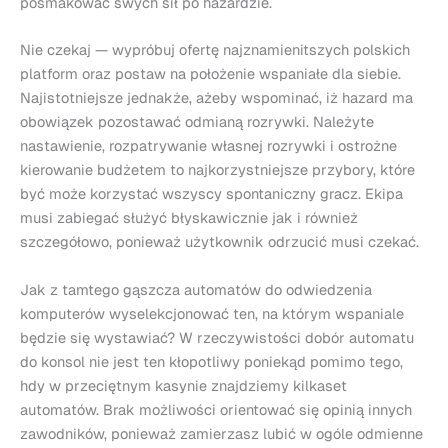
posmakować swych sił po hazardzie.
Nie czekaj — wypróbuj ofertę najznamienitszych polskich
platform oraz postaw na położenie wspaniałe dla siebie.
Najistotniejsze jednakże, ażeby wspominać, iż hazard ma
obowiązek pozostawać odmianą rozrywki. Należyte
nastawienie, rozpatrywanie własnej rozrywki i ostrożne
kierowanie budżetem to najkorzystniejsze przybory, które
być może korzystać wszyscy spontaniczny gracz. Ekipa
musi zabiegać służyć błyskawicznie jak i również
szczegółowo, ponieważ użytkownik odrzucić musi czekać.
Jak z tamtego gąszcza automatów do odwiedzenia
komputerów wyselekcjonować ten, na którym wspaniale
będzie się wystawiać? W rzeczywistości dobór automatu
do konsol nie jest ten kłopotliwy poniekąd pomimo tego,
hdy w przeciętnym kasynie znajdziemy kilkaset
automatów. Brak możliwości orientować się opinią innych
zawodników, ponieważ zamierzasz lubić w ogóle odmienne