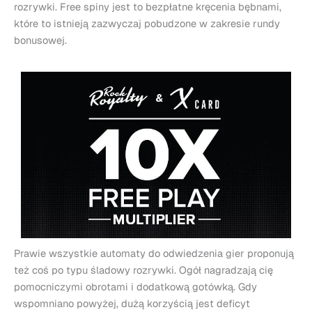
rozrywki. Free spiny jest to bezpłatne kręcenia bębnami,
które to istnieją zazwyczaj pobudzone w zakresie rundy
bonusowej.
Prawie wszystkie automaty do odwiedzenia gier proponują
też coś po typu śladowy rozrywki. Ogół nagradzają cię
pomocniczymi obrotami i dodatkową gotówką. Gdy
wspomniano powyżej, dużą korzyścią jest deficyt