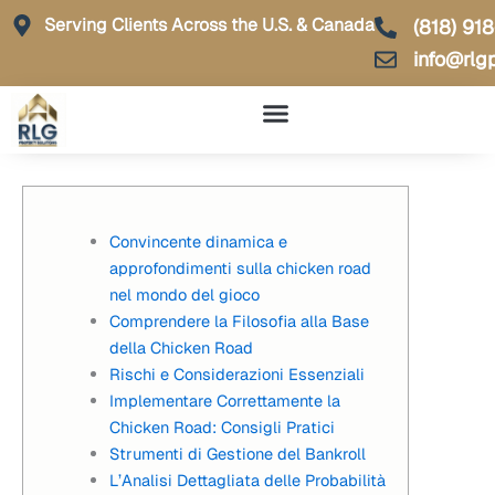
Skip
Serving Clients Across the U.S. & Canada
(818) 91
to
info@rlg
content
Convincente dinamica e
approfondimenti sulla chicken road
nel mondo del gioco
Comprendere la Filosofia alla Base
della Chicken Road
Rischi e Considerazioni Essenziali
Implementare Correttamente la
Chicken Road: Consigli Pratici
Strumenti di Gestione del Bankroll
L’Analisi Dettagliata delle Probabilità