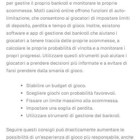
per gestire il proprio bankroll e monitorare le proprie
scommesse. Molti casinò online offrono funzioni di auto-
limitazione, che consentono ai giocatori di impostare limiti
di deposito, perdita e tempo di gioco. Inoltre, esistono
software e app di gestione del bankroll che aiutano i
giocatori a tenere traccia delle proprie scommesse, a
calcolare le proprie probabilità di vincita e a monitorare i
propri progressi. Utilizzare questi strumenti può aiutare i
giocatori a prendere decisioni più informate e a evitare di
farsi prendere dalla smania di gioco.
Stabilire un budget di gioco.
Scegliere giochi con probabilità favorevoli.
Fissare un limite massimo alla scommessa.
Impostare una soglia di perdita.
Utilizzare strumenti di gestione del bankroll.
Seguire questi consigli può drasticamente aumentare le
possibilità di un’esperienza di gioco più responsabile, anche