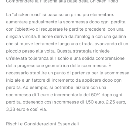
Comprendere la Filosofia alla Base della Chicken Road
La “chicken road” si basa su un principio elementare:
aumentare gradualmente la scommessa dopo ogni perdita,
con l’obiettivo di recuperare le perdite precedenti con una
singola vincita. Il nome deriva dall’analogia con una gallina
che si muove lentamente lungo una strada, avanzando di un
piccolo passo alla volta. Questa strategia richiede
un’elevata tolleranza al rischio e una solida comprensione
della progressione geometrica delle scommesse. È
necessario stabilire un punto di partenza per la scommessa
iniziale e un fattore di incremento da applicare dopo ogni
perdita. Ad esempio, si potrebbe iniziare con una
scommessa di 1 euro e incrementarla del 50% dopo ogni
perdita, ottenendo così scommesse di 1,50 euro, 2,25 euro,
3,38 euro e così via.
Rischi e Considerazioni Essenziali