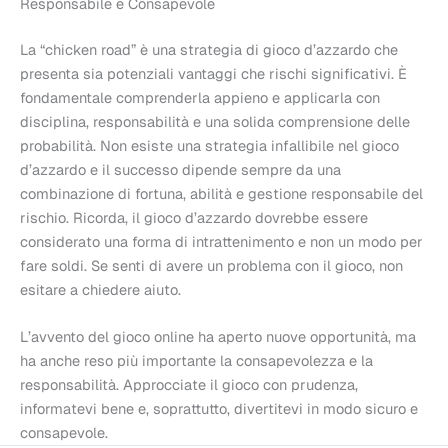
Responsabile e Consapevole
La “chicken road” è una strategia di gioco d’azzardo che
presenta sia potenziali vantaggi che rischi significativi. È
fondamentale comprenderla appieno e applicarla con
disciplina, responsabilità e una solida comprensione delle
probabilità. Non esiste una strategia infallibile nel gioco
d’azzardo e il successo dipende sempre da una
combinazione di fortuna, abilità e gestione responsabile del
rischio. Ricorda, il gioco d’azzardo dovrebbe essere
considerato una forma di intrattenimento e non un modo per
fare soldi. Se senti di avere un problema con il gioco, non
esitare a chiedere aiuto.
L’avvento del gioco online ha aperto nuove opportunità, ma
ha anche reso più importante la consapevolezza e la
responsabilità. Approcciate il gioco con prudenza,
informatevi bene e, soprattutto, divertitevi in modo sicuro e
consapevole.