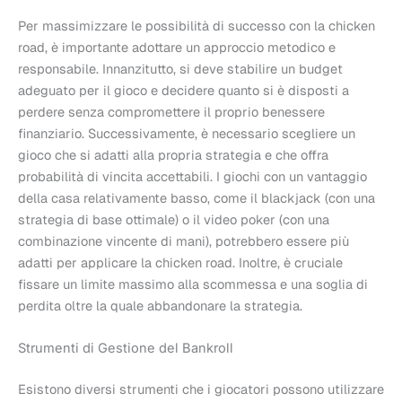
Per massimizzare le possibilità di successo con la chicken
road, è importante adottare un approccio metodico e
responsabile. Innanzitutto, si deve stabilire un budget
adeguato per il gioco e decidere quanto si è disposti a
perdere senza compromettere il proprio benessere
finanziario. Successivamente, è necessario scegliere un
gioco che si adatti alla propria strategia e che offra
probabilità di vincita accettabili. I giochi con un vantaggio
della casa relativamente basso, come il blackjack (con una
strategia di base ottimale) o il video poker (con una
combinazione vincente di mani), potrebbero essere più
adatti per applicare la chicken road. Inoltre, è cruciale
fissare un limite massimo alla scommessa e una soglia di
perdita oltre la quale abbandonare la strategia.
Strumenti di Gestione del Bankroll
Esistono diversi strumenti che i giocatori possono utilizzare