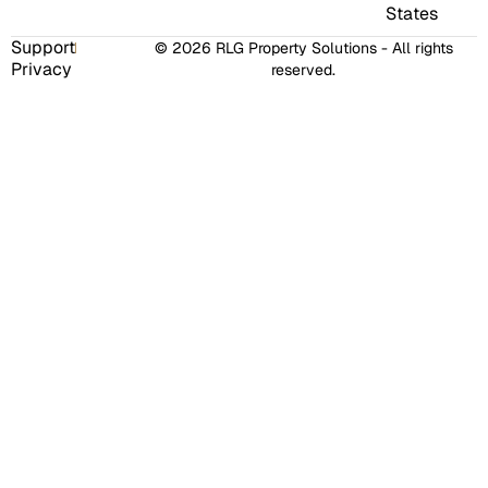
States
Support
© 2026 RLG Property Solutions - All rights
Privacy
reserved.