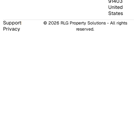
91403
United
States
Support
© 2026 RLG Property Solutions - All rights
Privacy
reserved.