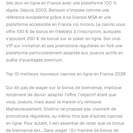
des jeux en ligne en France avec une plateforme 100 %
légale. Depuis 2003, Betsson s’impose comme une
référence européenne grâce à sa licence MGA et une
plateforme accessible en France via miroirs. Le casino vous
offre 100 € de bonus en freebets à l’inscription, auxquels
s’ajoutent 250 € de bonus sur le poker en ligne. Son club
VIP sur invitation et ses promotions régulières en font une
plateforme particulièrement adaptée aux joueurs actifs en
quête d’avantages premium.
Top 10 meilleurs nouveaux casinos en ligne en France 2026
Qui dit pas de wager sur le bonus de bienvenue, implique
forcément de devoir adapter l’offre, l’objectif étant que
vous, joueurs, mais aussi la maison s’y retrouve.
Malheureusement, StaXino ne propose pas vraiment de
promotions régulières, au même titre que d’autres casinos
en ligne. Pour autant, il est essentiel de noter que ce bonus
de bienvenue est… Sans wager ! En matière de bonus de