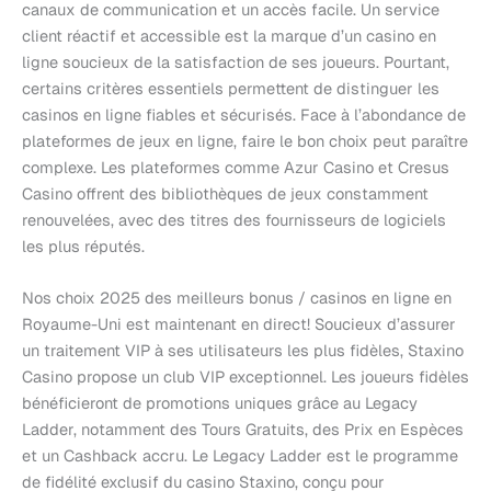
canaux de communication et un accès facile. Un service
client réactif et accessible est la marque d’un casino en
ligne soucieux de la satisfaction de ses joueurs. Pourtant,
certains critères essentiels permettent de distinguer les
casinos en ligne fiables et sécurisés. Face à l’abondance de
plateformes de jeux en ligne, faire le bon choix peut paraître
complexe. Les plateformes comme Azur Casino et Cresus
Casino offrent des bibliothèques de jeux constamment
renouvelées, avec des titres des fournisseurs de logiciels
les plus réputés.
Nos choix 2025 des meilleurs bonus / casinos en ligne en
Royaume-Uni est maintenant en direct! Soucieux d’assurer
un traitement VIP à ses utilisateurs les plus fidèles, Staxino
Casino propose un club VIP exceptionnel. Les joueurs fidèles
bénéficieront de promotions uniques grâce au Legacy
Ladder, notamment des Tours Gratuits, des Prix en Espèces
et un Cashback accru. Le Legacy Ladder est le programme
de fidélité exclusif du casino Staxino, conçu pour