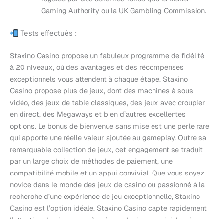
Gaming Authority ou la UK Gambling Commission.
Tests effectués :
Staxino Casino propose un fabuleux programme de fidélité
à 20 niveaux, où des avantages et des récompenses
exceptionnels vous attendent à chaque étape. Staxino
Casino propose plus de jeux, dont des machines à sous
vidéo, des jeux de table classiques, des jeux avec croupier
en direct, des Megaways et bien d’autres excellentes
options. Le bonus de bienvenue sans mise est une perle rare
qui apporte une réelle valeur ajoutée au gameplay. Outre sa
remarquable collection de jeux, cet engagement se traduit
par un large choix de méthodes de paiement, une
compatibilité mobile et un appui convivial. Que vous soyez
novice dans le monde des jeux de casino ou passionné à la
recherche d’une expérience de jeu exceptionnelle, Staxino
Casino est l’option idéale. Staxino Casino capte rapidement