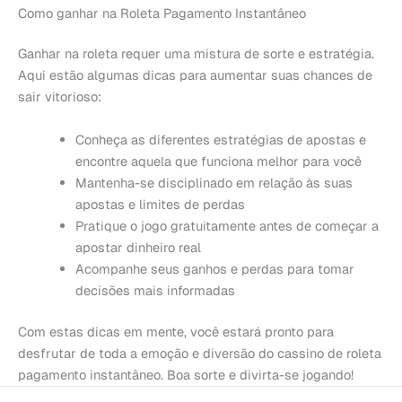
Como ganhar na Roleta Pagamento Instantâneo
Ganhar na roleta requer uma mistura de sorte e estratégia.
Aqui estão algumas dicas para aumentar suas chances de
sair vitorioso:
Conheça as diferentes estratégias de apostas e
encontre aquela que funciona melhor para você
Mantenha-se disciplinado em relação às suas
apostas e limites de perdas
Pratique o jogo gratuitamente antes de começar a
apostar dinheiro real
Acompanhe seus ganhos e perdas para tomar
decisões mais informadas
Com estas dicas em mente, você estará pronto para
desfrutar de toda a emoção e diversão do cassino de roleta
pagamento instantâneo. Boa sorte e divirta-se jogando!