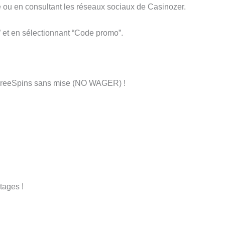
ou en consultant les réseaux sociaux de Casinozer.
 et en sélectionnant “Code promo”.
0 FreeSpins sans mise (NO WAGER) !
tages !