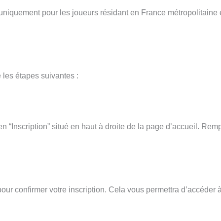
 uniquement pour les joueurs résidant en France métropolitaine 
e les étapes suivantes :
 “Inscription” situé en haut à droite de la page d’accueil. Rem
pour confirmer votre inscription. Cela vous permettra d’accéder 