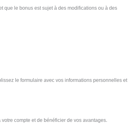
et que le bonus est sujet à des modifications ou à des
plissez le formulaire avec vos informations personnelles et
à votre compte et de bénéficier de vos avantages.