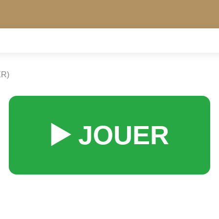
ER)
▶️ JOUER