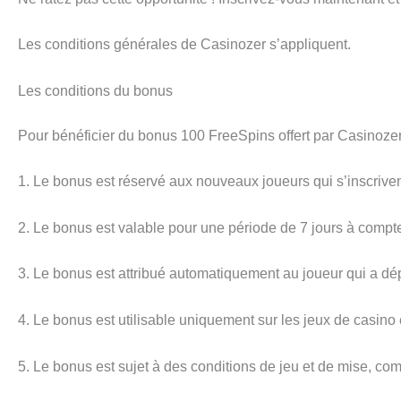
Les conditions générales de Casinozer s’appliquent.
Les conditions du bonus
Pour bénéficier du bonus 100 FreeSpins offert par Casinozer, 
1. Le bonus est réservé aux nouveaux joueurs qui s’inscriven
2. Le bonus est valable pour une période de 7 jours à compte
3. Le bonus est attribué automatiquement au joueur qui a dé
4. Le bonus est utilisable uniquement sur les jeux de casino 
5. Le bonus est sujet à des conditions de jeu et de mise, co