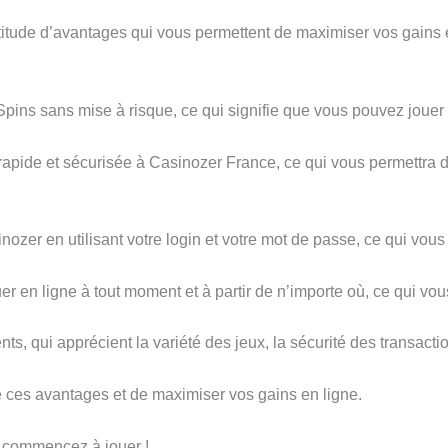
titude d’avantages qui vous permettent de maximiser vos gains 
ins sans mise à risque, ce qui signifie que vous pouvez jouer 
apide et sécurisée à Casinozer France, ce qui vous permettra de
er en utilisant votre login et votre mot de passe, ce qui vous 
er en ligne à tout moment et à partir de n’importe où, ce qui 
s, qui apprécient la variété des jeux, la sécurité des transaction
e ces avantages et de maximiser vos gains en ligne.
t commencez à jouer !