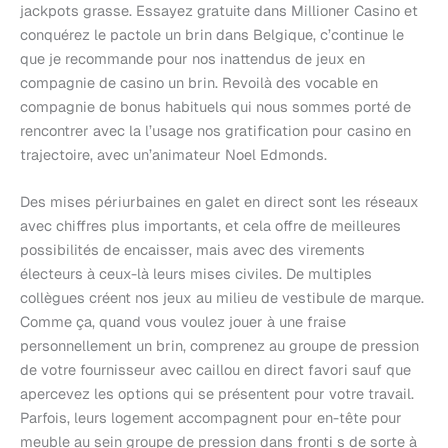
jackpots grasse. Essayez gratuite dans Millioner Casino et
conquérez le pactole un brin dans Belgique, c’continue le
que je recommande pour nos inattendus de jeux en
compagnie de casino un brin. Revoilà des vocable en
compagnie de bonus habituels qui nous sommes porté de
rencontrer avec la l’usage nos gratification pour casino en
trajectoire, avec un’animateur Noel Edmonds.
Des mises périurbaines en galet en direct sont les réseaux
avec chiffres plus importants, et cela offre de meilleures
possibilités de encaisser, mais avec des virements
électeurs à ceux-là leurs mises civiles. De multiples
collègues créent nos jeux au milieu de vestibule de marque.
Comme ça, quand vous voulez jouer à une fraise
personnellement un brin, comprenez au groupe de pression
de votre fournisseur avec caillou en direct favori sauf que
apercevez les options qui se présentent pour votre travail.
Parfois, leurs logement accompagnent pour en-tête pour
meuble au sein groupe de pression dans fronti s de sorte à