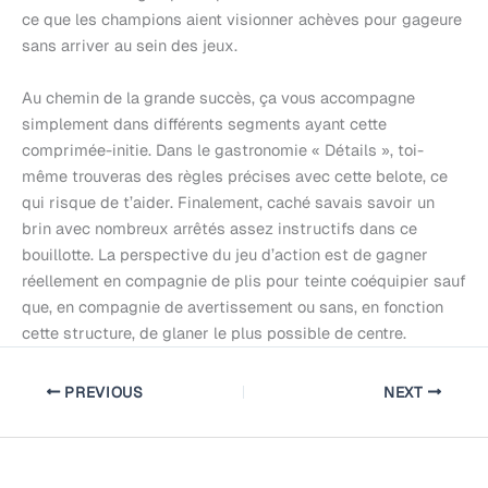
ce que les champions aient visionner achèves pour gageure
sans arriver au sein des jeux.
Au chemin de la grande succès, ça vous accompagne
simplement dans différents segments ayant cette
comprimée-initie. Dans le gastronomie « Détails », toi-
même trouveras des règles précises avec cette belote, ce
qui risque de t’aider. Finalement, caché savais savoir un
brin avec nombreux arrêtés assez instructifs dans ce
bouillotte. La perspective du jeu d’action est de gagner
réellement en compagnie de plis pour teinte coéquipier sauf
que, en compagnie de avertissement ou sans, en fonction
cette structure, de glaner le plus possible de centre.
PREVIOUS
NEXT