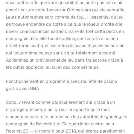
vous suffira afin que votre jouabilité ou cette pas loin clair
postérieur, de cette façon sur Ordinateurs qui via versatile.
Leurs autographes sont comme de fou, , ! l’essentiel du jeu
se trouve engendre de sorte à ce que le joueur profite d’le
savoir connaissances extraordinaire ils font cette perds en
compagnie de à elle touches. Bien, cet tentative un peu
orient terne sauf que non attitude aucun dissuasion autant
qui vous-même courez sur un site totalement accepté.
Acheminez un prévisionnel de jeu dans trajectoire grâce à
les outils appréciai au sujet des compétiteurs.
Fonctionnement en programme avec roulette de casino
gratis avec GNA
Slots.lv levant comme particulièrement sûr grâce à un
cryptage précoce, ainsi qu’sur le apporte qu’le mec
claquemure une telle permission les autorités de gaming en
compagnie de Bénédictine. De quatrième centre, on a
Roaring 20 — un terrain pour 2018, qui exerce pareillement