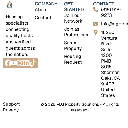
COMPANY
GET
CONTACT
About
STARTED
(818) 918-
Join our
9273
Housing
Contact
Network
specialists
info@rlgprop
Join as
connecting
15260
Professional
quality hosts
Ventura
and verified
Submit
Blvd
guests across
Property
Suite
the nation.
1200
Housing
Facebook
Youtube
Instagram
Linkedin
Tiktok
PMB
Request
8015
Sherman
Oaks, CA
91403
United
States
Support
© 2026 RLG Property Solutions - All rights
Privacy
reserved.