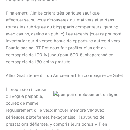
Finalement, l’limite orient très bariolée sauf que
affectueuse, ou vous n’trouverez nul mal vers aller dans
toutes les rubriques du blog (paris compétiteurs, gaming
avec casino, casino en public). Les récents joueurs pourront
inventorier sur diverses bonus de opportune autres divers.
Pour le casino, RT Bet nous fait profiter d’un crit en
compagnie de 100 % jusqu’pour 500 €, chaperonné en
compagnie de 180 spins gratuits.
Allez Gratuitement Í du Amusement En compagnie de Galet
Í propulsion í cause
du vogue palpable,
courez de même
régulièrement si je veux innover membre VIP avec
sérieuses plateformes hexagonales , ! savourez de
prestations défiantes, y compris leurs bonus VIP en