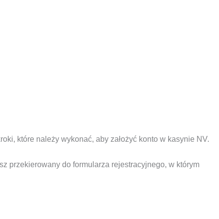
roki, które należy wykonać, aby założyć konto w kasynie NV.
esz przekierowany do formularza rejestracyjnego, w którym