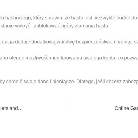
 hashowego, który sprawia, że hasło jest niezwykle trudne do
 stanie wykryć i zablokować próby złamania hasła.
Ta opcja dodaje dodatkową warstwę bezpieczeństwa, chroniąc s
sino oferuje możliwość monitorowania swojego konta, co pozwa
 chronić swoje dane i pieniądze. Dlatego, jeśli chcesz zabezp
Ice Fishing casino game with live dealer by Evolution multipliers and winning logic.1045