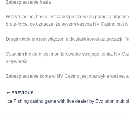
Zabezpieczenie hasła
W NV Casino, hasło jest zabezpieczone za pomocą algorytmu
brute-force, co oznacza, że system kasyna NV Casino jest w
Drugim krokiem jest włączenie dwufaktorowej autoryzacji. 
Ostatnim krokiem jest monitorowanie swojego konta. NV Ca
aktywności.
Zabezpieczenie konta w NV Casino jest niezwykle ważne, aby
PREVIOUS