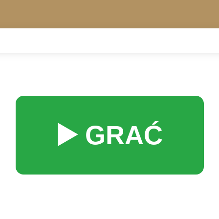
▶️ GRAĆ