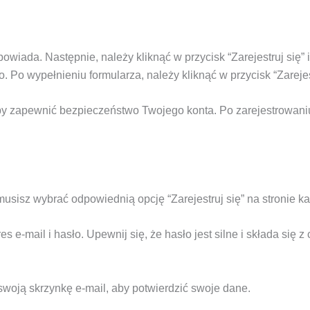
wiada. Następnie, należy kliknąć w przycisk “Zarejestruj się” i
 Po wypełnieniu formularza, należy kliknąć w przycisk “Zarejestr
by zapewnić bezpieczeństwo Twojego konta. Po zarejestrowaniu 
musisz wybrać odpowiednią opcję “Zarejestruj się” na stronie k
 e-mail i hasło. Upewnij się, że hasło jest silne i składa się 
 swoją skrzynkę e-mail, aby potwierdzić swoje dane.