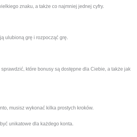
ielkiego znaku, a także co najmniej jednej cyfry.
ą ulubioną grę i rozpocząć grę.
prawdzić, które bonusy są dostępne dla Ciebie, a także jak
nto, musisz wykonać kilka prostych kroków.
e być unikatowe dla każdego konta.