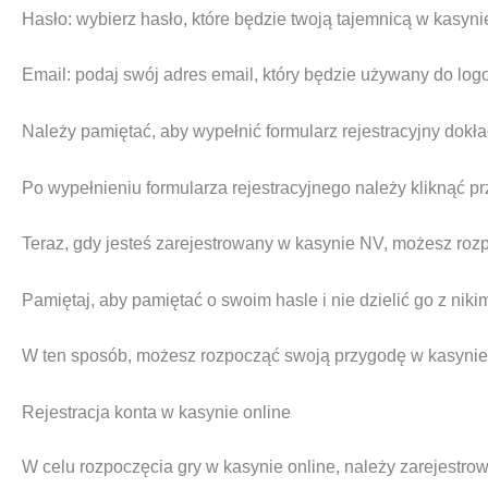
Hasło: wybierz hasło, które będzie twoją tajemnicą w kasynie
Email: podaj swój adres email, który będzie używany do lo
Należy pamiętać, aby wypełnić formularz rejestracyjny dok
Po wypełnieniu formularza rejestracyjnego należy kliknąć prz
Teraz, gdy jesteś zarejestrowany w kasynie NV, możesz rozpo
Pamiętaj, aby pamiętać o swoim hasle i nie dzielić go z n
W ten sposób, możesz rozpocząć swoją przygodę w kasynie NV
Rejestracja konta w kasynie online
W celu rozpoczęcia gry w kasynie online, należy zarejestrowa