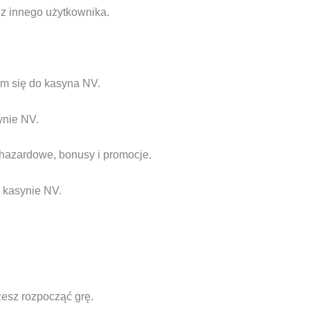
zez innego użytkownika.
em się do kasyna NV.
ynie NV.
y hazardowe, bonusy i promocje.
 kasynie NV.
ożesz rozpocząć grę.