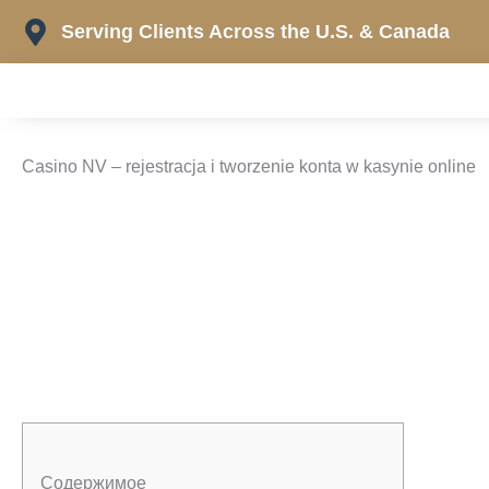
Skip
Serving Clients Across the U.S. & Canada
to
content
Casino NV – rejestracja i tworzenie konta w kasynie online
Содержимое