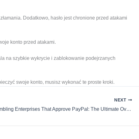
 złamania. Dodatkowo, hasło jest chronione przed atakami
woje konto przed atakami.
la na szybkie wykrycie i zablokowanie podejrzanych
ieczyć swoje konto, musisz wykonać te proste kroki.
NEXT
Online Gambling Enterprises That Approve PayPal: The Ultimate Overview