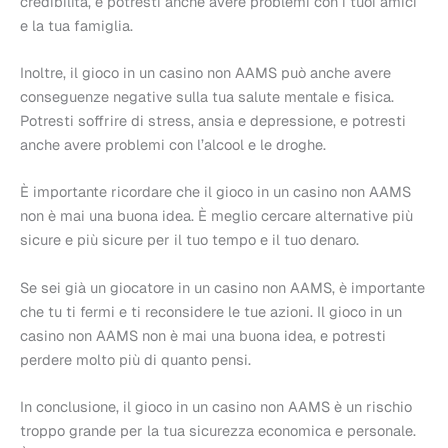
credibilità, e potresti anche avere problemi con i tuoi amici
e la tua famiglia.
Inoltre, il gioco in un casino non AAMS può anche avere
conseguenze negative sulla tua salute mentale e fisica.
Potresti soffrire di stress, ansia e depressione, e potresti
anche avere problemi con l’alcool e le droghe.
È importante ricordare che il gioco in un casino non AAMS
non è mai una buona idea. È meglio cercare alternative più
sicure e più sicure per il tuo tempo e il tuo denaro.
Se sei già un giocatore in un casino non AAMS, è importante
che tu ti fermi e ti reconsidere le tue azioni. Il gioco in un
casino non AAMS non è mai una buona idea, e potresti
perdere molto più di quanto pensi.
In conclusione, il gioco in un casino non AAMS è un rischio
troppo grande per la tua sicurezza economica e personale.