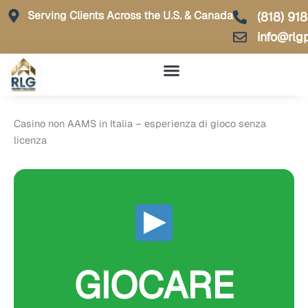
Skip
Serving Clients Across the U.S. & Canada
(818) 91
to
info@rlg
content
Casino non AAMS in Italia – esperienza di gioco senza
licenza
GIOCARE