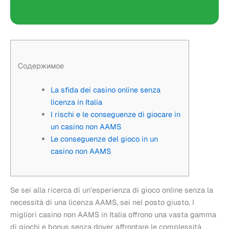
Содержимое
La sfida dei casino online senza
licenza in Italia
I rischi e le conseguenze di giocare in
un casino non AAMS
Le conseguenze del gioco in un
casino non AAMS
Se sei alla ricerca di un’esperienza di gioco online senza la
necessità di una licenza AAMS, sei nel posto giusto. I
migliori casino non AAMS in Italia offrono una vasta gamma
di giochi e bonus senza dover affrontare le complessità