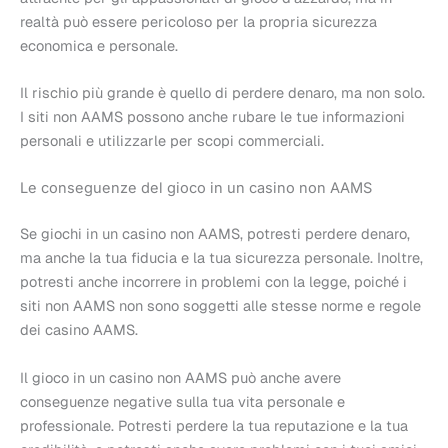
realtà può essere pericoloso per la propria sicurezza
economica e personale.
Il rischio più grande è quello di perdere denaro, ma non solo.
I siti non AAMS possono anche rubare le tue informazioni
personali e utilizzarle per scopi commerciali.
Le conseguenze del gioco in un casino non AAMS
Se giochi in un casino non AAMS, potresti perdere denaro,
ma anche la tua fiducia e la tua sicurezza personale. Inoltre,
potresti anche incorrere in problemi con la legge, poiché i
siti non AAMS non sono soggetti alle stesse norme e regole
dei casino AAMS.
Il gioco in un casino non AAMS può anche avere
conseguenze negative sulla tua vita personale e
professionale. Potresti perdere la tua reputazione e la tua