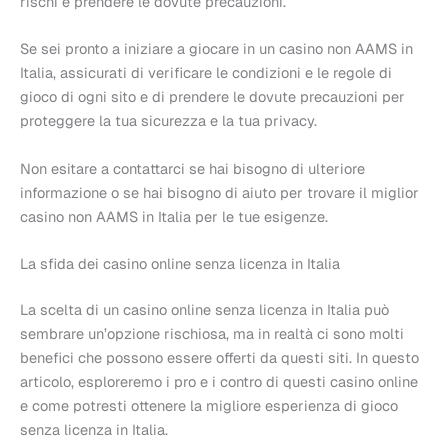
rischi e prendere le dovute precauzioni.
Se sei pronto a iniziare a giocare in un casino non AAMS in
Italia, assicurati di verificare le condizioni e le regole di
gioco di ogni sito e di prendere le dovute precauzioni per
proteggere la tua sicurezza e la tua privacy.
Non esitare a contattarci se hai bisogno di ulteriore
informazione o se hai bisogno di aiuto per trovare il miglior
casino non AAMS in Italia per le tue esigenze.
La sfida dei casino online senza licenza in Italia
La scelta di un casino online senza licenza in Italia può
sembrare un’opzione rischiosa, ma in realtà ci sono molti
benefici che possono essere offerti da questi siti. In questo
articolo, esploreremo i pro e i contro di questi casino online
e come potresti ottenere la migliore esperienza di gioco
senza licenza in Italia.