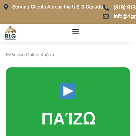
Skip
Serving Clients Across the U.S. & Canada
(818) 91
to
info@rlg
content
Ελληνικά Online Καζίνο
ΠΑΊΖΩ