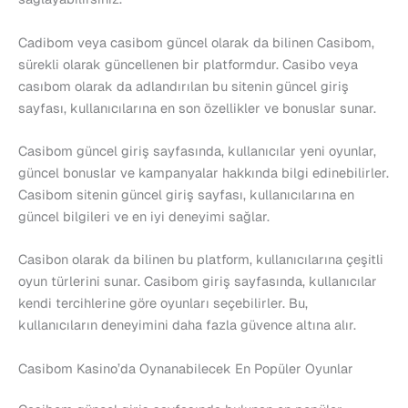
Cadibom veya casibom güncel olarak da bilinen Casibom,
sürekli olarak güncellenen bir platformdur. Casibo veya
casıbom olarak da adlandırılan bu sitenin güncel giriş
sayfası, kullanıcılarına en son özellikler ve bonuslar sunar.
Casibom güncel giriş sayfasında, kullanıcılar yeni oyunlar,
güncel bonuslar ve kampanyalar hakkında bilgi edinebilirler.
Casibom sitenin güncel giriş sayfası, kullanıcılarına en
güncel bilgileri ve en iyi deneyimi sağlar.
Casibon olarak da bilinen bu platform, kullanıcılarına çeşitli
oyun türlerini sunar. Casibom giriş sayfasında, kullanıcılar
kendi tercihlerine göre oyunları seçebilirler. Bu,
kullanıcıların deneyimini daha fazla güvence altına alır.
Casibom Kasino’da Oynanabilecek En Popüler Oyunlar