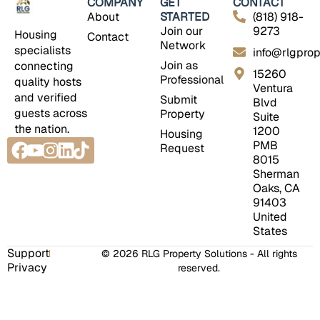
COMPANY
GET
CONTACT
About
STARTED
(818) 918-
Join our
9273
Housing
Contact
Network
specialists
info@rlgprop
Join as
connecting
15260
Professional
quality hosts
Ventura
and verified
Submit
Blvd
guests across
Property
Suite
the nation.
1200
Housing
Facebook
Youtube
Instagram
Linkedin
Tiktok
PMB
Request
8015
Sherman
Oaks, CA
91403
United
States
Support
© 2026 RLG Property Solutions - All rights
Privacy
reserved.