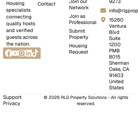
Join our
9273
Housing
Contact
Network
specialists
info@rlgprop
Join as
connecting
15260
Professional
quality hosts
Ventura
and verified
Submit
Blvd
guests across
Property
Suite
the nation.
1200
Housing
Facebook
Youtube
Instagram
Linkedin
Tiktok
PMB
Request
8015
Sherman
Oaks, CA
91403
United
States
Support
© 2026 RLG Property Solutions - All rights
Privacy
reserved.