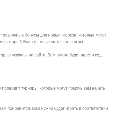
ет различные бонусы для новых игроков, которые могут
т, который будет использоваться для игры.
торые указаны на сайте. Вам нужно будет ввести код
но проводит турниры, которые могут помочь вам начать
вам понравится. Вам нужно будет играть в соответствии