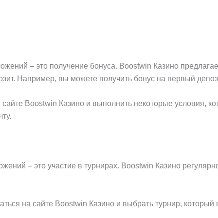
вложений – это получение бонуса. Boostwin Казино предлага
озит. Например, вы можете получить бонус на первый депози
 сайте Boostwin Казино и выполнить некоторые условия, ко
ту.
ожений – это участие в турнирах. Boostwin Казино регуляр
аться на сайте Boostwin Казино и выбрать турнир, который 