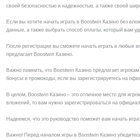
своей безопасностью и надежностью, а также своей шир
Если вы хотите начать играть в Boostwin Казино без вл
данные, а также выбрать способ оплаты, который вам уд
После регистрации вы сможете начать играть в любые иг
предлагает Boostwin Казино.
Важно помнить, что Boostwin Казино предлагает игрокам
бонусы и промокоды, если вы зарегистрируетесь на офи
В целом, Boostwin Казино – это отличное место для игро
вложений, то вам нужно зарегистрироваться на официаль
Надеемся, что это руководство поможет вам начать игра
Важно! Перед началом игры в Boostwin Казино убедитесь