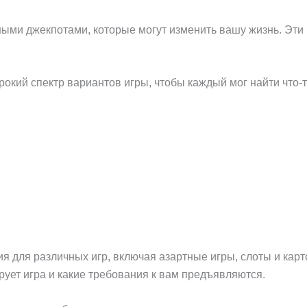
вными джекпотами, которые могут изменить вашу жизнь. Эт
окий спектр вариантов игры, чтобы каждый мог найти что-то
вия для различных игр, включая азартные игры, слоты и ка
ует игра и какие требования к вам предъявляются.