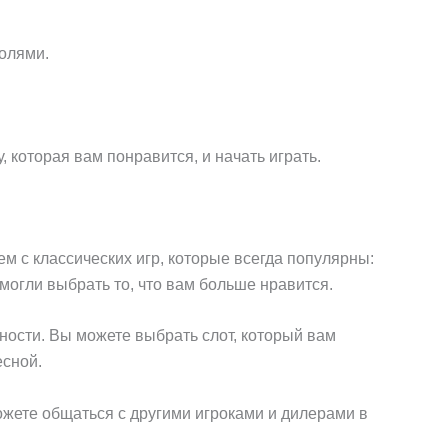
долями.
 которая вам понравится, и начать играть.
ем с классических игр, которые всегда популярны:
 могли выбрать то, что вам больше нравится.
жности. Вы можете выбрать слот, который вам
есной.
ожете общаться с другими игроками и дилерами в