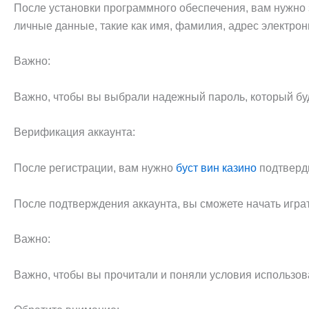
После установки программного обеспечения, вам нужно з
личные данные, такие как имя, фамилия, адрес электрон
Важно:
Важно, чтобы вы выбрали надежный пароль, который буд
Верификация аккаунта:
После регистрации, вам нужно
буст вин казино
подтверди
После подтверждения аккаунта, вы сможете начать играт
Важно:
Важно, чтобы вы прочитали и поняли условия использова