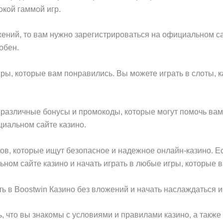
окой гаммой игр.
ожений, то вам нужно зарегистрироваться на официальном с
обен.
ры, которые вам понравились. Вы можете играть в слоты, ка
 различные бонусы и промокоды, которые могут помочь вам
циальном сайте казино.
ков, которые ищут безопасное и надежное онлайн-казино. Ес
ном сайте казино и начать играть в любые игры, которые 
ть в Boostwin Казино без вложений и начать наслаждаться 
, что вы знакомы с условиями и правилами казино, а также