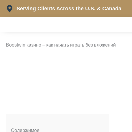
Skip
Serving Clients Across the U.S. & Canada
to
content
Boostwin казино – как начать играть без вложений
Содержимое