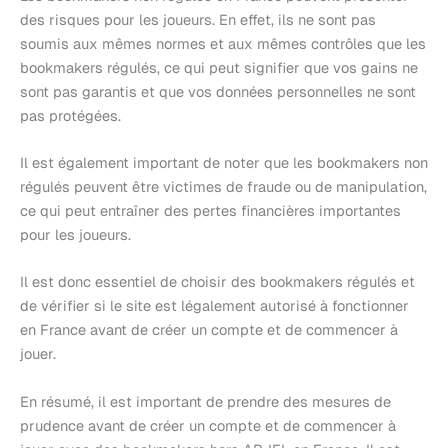
des risques pour les joueurs. En effet, ils ne sont pas
soumis aux mêmes normes et aux mêmes contrôles que les
bookmakers régulés, ce qui peut signifier que vos gains ne
sont pas garantis et que vos données personnelles ne sont
pas protégées.
Il est également important de noter que les bookmakers non
régulés peuvent être victimes de fraude ou de manipulation,
ce qui peut entraîner des pertes financières importantes
pour les joueurs.
Il est donc essentiel de choisir des bookmakers régulés et
de vérifier si le site est légalement autorisé à fonctionner
en France avant de créer un compte et de commencer à
jouer.
En résumé, il est important de prendre des mesures de
prudence avant de créer un compte et de commencer à