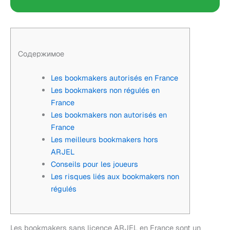
Содержимое
Les bookmakers autorisés en France
Les bookmakers non régulés en
France
Les bookmakers non autorisés en
France
Les meilleurs bookmakers hors
ARJEL
Conseils pour les joueurs
Les risques liés aux bookmakers non
régulés
Les bookmakers sans licence ARJEL en France sont un