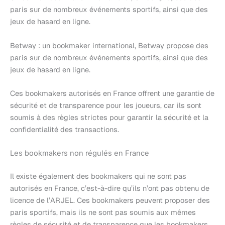
paris sur de nombreux événements sportifs, ainsi que des
jeux de hasard en ligne.
Betway : un bookmaker international, Betway propose des
paris sur de nombreux événements sportifs, ainsi que des
jeux de hasard en ligne.
Ces bookmakers autorisés en France offrent une garantie de
sécurité et de transparence pour les joueurs, car ils sont
soumis à des règles strictes pour garantir la sécurité et la
confidentialité des transactions.
Les bookmakers non régulés en France
Il existe également des bookmakers qui ne sont pas
autorisés en France, c’est-à-dire qu’ils n’ont pas obtenu de
licence de l’ARJEL. Ces bookmakers peuvent proposer des
paris sportifs, mais ils ne sont pas soumis aux mêmes
règles de sécurité et de transparence que les bookmakers