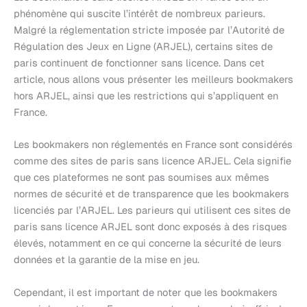
phénomène qui suscite l’intérêt de nombreux parieurs.
Malgré la réglementation stricte imposée par l’Autorité de
Régulation des Jeux en Ligne (ARJEL), certains sites de
paris continuent de fonctionner sans licence. Dans cet
article, nous allons vous présenter les meilleurs bookmakers
hors ARJEL, ainsi que les restrictions qui s’appliquent en
France.
Les bookmakers non réglementés en France sont considérés
comme des sites de paris sans licence ARJEL. Cela signifie
que ces plateformes ne sont pas soumises aux mêmes
normes de sécurité et de transparence que les bookmakers
licenciés par l’ARJEL. Les parieurs qui utilisent ces sites de
paris sans licence ARJEL sont donc exposés à des risques
élevés, notamment en ce qui concerne la sécurité de leurs
données et la garantie de la mise en jeu.
Cependant, il est important de noter que les bookmakers