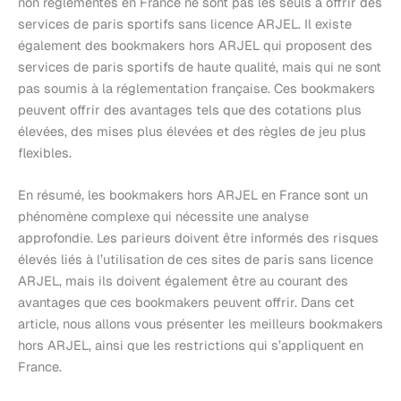
non réglementés en France ne sont pas les seuls à offrir des
services de paris sportifs sans licence ARJEL. Il existe
également des bookmakers hors ARJEL qui proposent des
services de paris sportifs de haute qualité, mais qui ne sont
pas soumis à la réglementation française. Ces bookmakers
peuvent offrir des avantages tels que des cotations plus
élevées, des mises plus élevées et des règles de jeu plus
flexibles.
En résumé, les bookmakers hors ARJEL en France sont un
phénomène complexe qui nécessite une analyse
approfondie. Les parieurs doivent être informés des risques
élevés liés à l’utilisation de ces sites de paris sans licence
ARJEL, mais ils doivent également être au courant des
avantages que ces bookmakers peuvent offrir. Dans cet
article, nous allons vous présenter les meilleurs bookmakers
hors ARJEL, ainsi que les restrictions qui s’appliquent en
France.