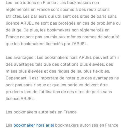
Les restrictions en France : Les bookmakers non
réglementés en France sont soumis à des restrictions
strictes. Les parieurs qui utilisent ces sites de paris sans
licence ARJEL ne sont pas protégés en cas de problème ou
de litige. De plus, les bookmakers non réglementés en
France ne sont pas soumis aux mêmes normes de sécurité
que les bookmakers licenciés par l’ARJEL.
Les avantages : Les bookmakers hors ARJEL peuvent offrir
des avantages tels que des cotations plus élevées, des
mises plus élevées et des règles de jeu plus flexibles.
Cependant, il est important de noter que ces avantages ne
sont pas sans risque et que les parieurs doivent être
prudents lors de l’utilisation de ces sites de paris sans
licence ARJEL.
Les bookmakers autorisés en France
Les
bookmaker hors arjel
bookmakers autorisés en France