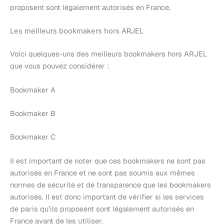
proposent sont légalement autorisés en France.
Les meilleurs bookmakers hors ARJEL
Voici quelques-uns des meilleurs bookmakers hors ARJEL
que vous pouvez considérer :
Bookmaker A
Bookmaker B
Bookmaker C
Il est important de noter que ces bookmakers ne sont pas
autorisés en France et ne sont pas soumis aux mêmes
normes de sécurité et de transparence que les bookmakers
autorisés. Il est donc important de vérifier si les services
de paris qu’ils proposent sont légalement autorisés en
France avant de les utiliser.