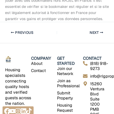
jouer avec des bookmakers hors ARJEL en France. Il est
essentiel de vérifier si le bookmaker est régulier et si le site
est légalement autorisé à fonctionner en France pour
garantir vos gains et protéger vos données personnelles.
PREVIOUS
NEXT
COMPANY
GET
CONTACT
About
STARTED
(818) 918-
Join our
9273
Housing
Contact
Network
specialists
info@rlgprop
Join as
connecting
15260
Professional
quality hosts
Ventura
and verified
Submit
Blvd
guests across
Property
Suite
the nation.
1200
Housing
Facebook
Youtube
Instagram
Linkedin
Tiktok
PMB
Request