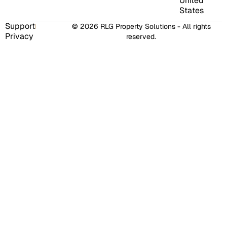
United
States
Support
© 2026 RLG Property Solutions - All rights
Privacy
reserved.