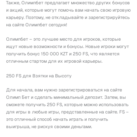
Также, Олимпбет предлагает множество других бонусов
и акций, которые могут помочь вам начать свою игровую
карьеру. Поэтому, не откладывайте и зарегистрируйтесь
на сайте Олимпбет сегодня!
Олимпбет – это лучшее место для игроков, которые
ищут новые возможности и бонусы. Новые игроки могут
получить бонус 150 000 KZT и 250 FS, что является
отличным стартом для их игровой карьеры.
250 FS для Взятки на Высоту
Для начала, вам нужно зарегистрироваться на сайте
Олимп Бет и сделать минимальный депозит. Затем, вы
сможете получить 250 FS, которые можно использовать
для игры в любые игры, представленные на сайте. FS –
это отличный способ начать играть и получить
выигрыша, не рискуя своими деньгами.