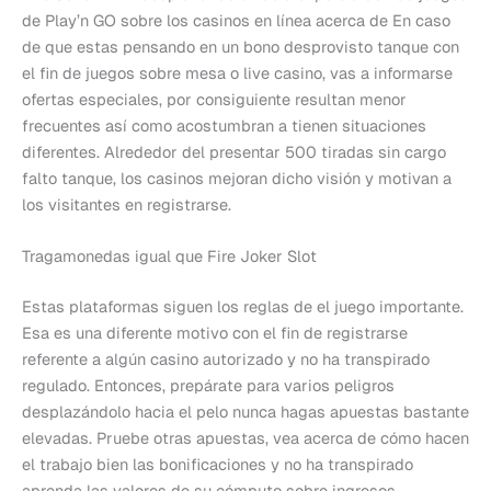
de Play’n GO sobre los casinos en línea acerca de En caso
de que estas pensando en un bono desprovisto tanque con
el fin de juegos sobre mesa o live casino, vas a informarse
ofertas especiales, por consiguiente resultan menor
frecuentes así­ como acostumbran a tienen situaciones
diferentes. Alrededor del presentar 500 tiradas sin cargo
falto tanque, los casinos mejoran dicho visión y motivan a
los visitantes en registrarse.
Tragamonedas igual que Fire Joker Slot
Estas plataformas siguen los reglas de el juego importante.
Esa es una diferente motivo con el fin de registrarse
referente a algún casino autorizado y no ha transpirado
regulado. Entonces, prepárate para varios peligros
desplazándolo hacia el pelo nunca hagas apuestas bastante
elevadas. Pruebe otras apuestas, vea acerca de cómo hacen
el trabajo bien las bonificaciones y no ha transpirado
aprenda las valores de su cómputo sobre ingresos.