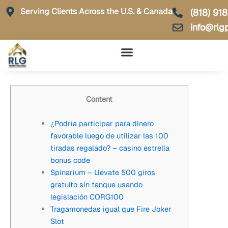
Skip
Serving Clients Across the U.S. & Canada
(818) 91
to
info@rlg
content
Content
¿Podría participar para dinero
favorable luego de utilizar las 100
tiradas regalado? – casino estrella
bonus code
Spinarium – Llévate 500 giros
gratuito sin tanque usando
legislación CORG100
Tragamonedas igual que Fire Joker
Slot