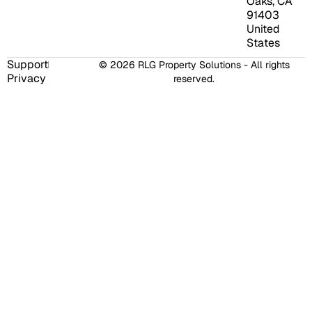
Oaks, CA
91403
United
States
Support
© 2026 RLG Property Solutions - All rights
Privacy
reserved.