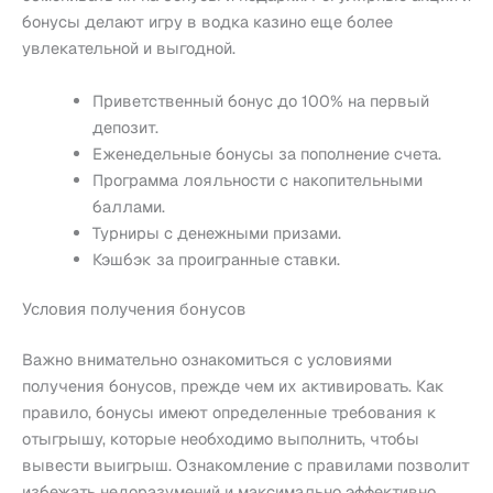
бонусы делают игру в водка казино еще более
увлекательной и выгодной.
Приветственный бонус до 100% на первый
депозит.
Еженедельные бонусы за пополнение счета.
Программа лояльности с накопительными
баллами.
Турниры с денежными призами.
Кэшбэк за проигранные ставки.
Условия получения бонусов
Важно внимательно ознакомиться с условиями
получения бонусов, прежде чем их активировать. Как
правило, бонусы имеют определенные требования к
отыгрышу, которые необходимо выполнить, чтобы
вывести выигрыш. Ознакомление с правилами позволит
избежать недоразумений и максимально эффективно