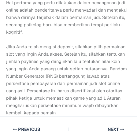
Hal pertama yang perlu dilakukan dalam penanganan judi
online adalah penderitanya perlu menyadari dan mengakui
bahwa dirinya terjebak dalam permainan judi. Setelah itu,
seorang psikolog baru bisa memberikan terapi perilaku
kognitif.
Jika Anda telah mengisi deposit, silahkan pilih permainan
slot yang ingin Anda akses. Setelah itu, silahkan tentukan
jumlah paylines yang diinginkan lalu tentukan nilai koin
yang ingin Anda pasang untuk setiap putarannya. Random
Number Generator (RNG) bertanggung jawab atas
persentase pembayaran dari permainan judi slot online
uang asli. Persentase itu harus disertifikasi oleh otoritas
pihak ketiga untuk memastikan game yang adil. Aturan
mengharuskan persentase minimum wajib dibayarkan
kembali kepada pemain.
PREVIOUS
NEXT