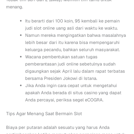
menang.
Itu berarti dari 100 koin, 95 kembali ke pemain
judi slot online uang asli dari waktu ke waktu.
Namun mereka mengingatkan bahwa masalahnya
lebih besar dari itu karena bisa mempengaruhi
keluarga pecandu, bahkan seluruh masyarakat.
Wacana pembentukan satuan tugas
pemberantasan judi online sebetulnya sudah
digaungkan sejak April lalu dalam rapat terbatas
bersama Presiden Jokowi di Istana.
Jika Anda ingin cara cepat untuk mengetahui
apakah Anda berada di situs casino yang dapat
Anda percayai, periksa segel eCOGRA.
Tips Agar Menang Saat Bermain Slot
Biaya per putaran adalah sesuatu yang harus Anda