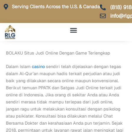
Skip
Serving Clients Across the U.S. & Canada
(818) 91
to
info@rlg
content
BOLAKU Situs Judi Online Dengan Game Terlengkap
Dalam Islam
casino
sendiri telah dijelaskan dengan tegas
dalam Al-Qur’an maupun hadis terkait perjudian atau judi
baik yang dilakukan secara online maupun konvensional.
Berikut temuan PPATK dan Satgas Judi Online terkait judi
online di Indonesia. Jika orang di sekitar Anda atau Anda
sendiri merasa tidak mampu terlepas dari judi online,
jangan ragu untuk melakukan konsultasi dengan psikolog
atau psikiater. Konsultasi bisa dilakukan melalui Chat
Bersama Dokter dan kerahasiaan Anda pun terjamin. Sejak
2018, permintaan untuk layanan rawat jalan meningkat lagi