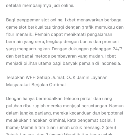
setelah membanjirnya judi online.
Bagi penggemar slot online, 1xbet menawarkan berbagai
game slot berkualitas tinggi dengan grafik memukau dan
fitur menarik. Pemain dapat menikmati pengalaman
bermain yang seru, lengkap dengan bonus dan promosi
yang menguntungkan. Dengan dukungan pelanggan 24/7
dan berbagai metode pembayaran yang mudah, 1xbet
menjadi pilihan utama bagi banyak pemain di Indonesia.
Terapkan WFH Setiap Jumat, OJK Jamin Layanan
Masyarakat Berjalan Optimal
Dengan hanya bermodalkan telepon pintar dan uang
puluhan ribu rupiah mereka menjajal peruntungan. Namun
dalam jangka panjang, mereka kecanduan dan berpotensi
melakukan tindakan kriminal, kata pengamat sosial. 1
(home) Memilih tim tuan rumah untuk menang, X (seri)
Tebak tim seri dan 2 (away) Memilih tim tamu untuk