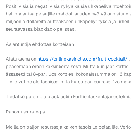
Positiivisia ja negatiivisia nykyaikaisia ​​uhkapelivaihtoehto
hallinta antaa pelaajille mahdollisuuden hyötyä onnistunei
miljoonia dollareita auttaakseen uhkapeliyrityksiä ja urhei
seuraavassa blackjack-pelissäsi.
Asiantuntija ehdottaa korttejaan
Ajatuksena on
https://onlinekasinolla.com/fruit-cocktail/
,
pääsemään eroon kaksinkertaisesti. Mutta kun jaat korttisi,
ässäsetti tai 8-pari. Jos korttiesi kokonaissumma on 16 kapp
– elleivät he ole tasoissa, mitä kutsutaan suureksi "voimaks
Tiedätkö parempia blackjackin korttienlaskentajärjestelmiä? 
Panostusstrategia
Meillä on paljon resursseja kaiken tasoisille pelaajille. Ver