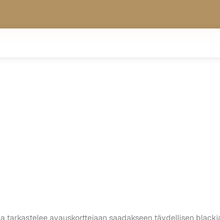
opa tarkastelee avauskorttejaan saadakseen täydellisen blackj