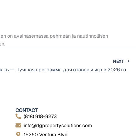
minen on avainasemassa pehmeän ja nautinnollisen
en.
NEXT
1xbet скачать — Лучшая программа для ставок и игр в 2026 году
CONTACT
(818) 918-9273
info@rlgpropertysolutions.com
15260 Ventura Blvd