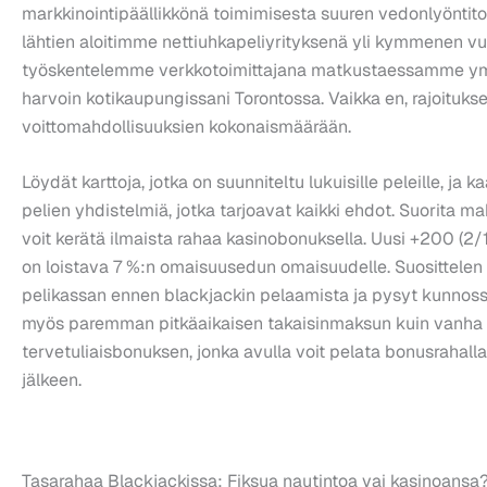
markkinointipäällikkönä toimimisesta suuren vedonlyönti
lähtien aloitimme nettiuhkapeliyrityksenä yli kymmenen vuo
työskentelemme verkkotoimittajana matkustaessamme ymp
harvoin kotikaupungissani Torontossa. Vaikka en, rajoituks
voittomahdollisuuksien kokonaismäärään.
Löydät karttoja, jotka on suunniteltu lukuisille peleille, ja 
pelien yhdistelmiä, jotka tarjoavat kaikki ehdot. Suorita ma
voit kerätä ilmaista rahaa kasinobonuksella. Uusi +200 (2/
on loistava 7 %:n omaisuusedun omaisuudelle. Suosittelen 
pelikassan ennen blackjackin pelaamista ja pysyt kunnoss
myös paremman pitkäaikaisen takaisinmaksun kuin vanha b
tervetuliaisbonuksen, jonka avulla voit pelata bonusrahall
jälkeen.
Tasarahaa Blackjackissa: Fiksua nautintoa vai kasinoansa