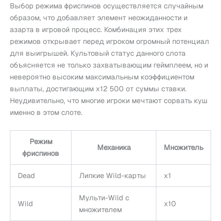
Выбор режима фриспинов осуществляется случайным
образом, что добавляет элемент неожиданности и
азарта в игровой процесс. Комбинация этих трех
режимов открывает перед игроком огромный потенциал
для выигрышей. Культовый статус данного слота
объясняется не только захватывающим геймплеем, но и
невероятно высоким максимальным коэффициентом
выплаты, достигающим x12 500 от суммы ставки.
Неудивительно, что многие игроки мечтают сорвать куш
именно в этом слоте.
Режим
Механика
Множитель
фриспинов
Dead
Липкие Wild-карты
x1
Мульти-Wild с
Wild
x10
множителем