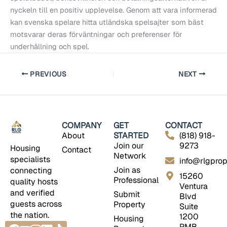
nyckeln till en positiv upplevelse. Genom att vara informerad
kan svenska spelare hitta utländska spelsajter som bäst
motsvarar deras förväntningar och preferenser för
underhållning och spel.
PREVIOUS
NEXT
COMPANY
GET
CONTACT
About
STARTED
(818) 918-
Join our
9273
Housing
Contact
Network
specialists
info@rlgprop
Join as
connecting
15260
Professional
quality hosts
Ventura
and verified
Submit
Blvd
guests across
Property
Suite
the nation.
1200
Housing
Facebook
Youtube
Instagram
Linkedin
Tiktok
PMB