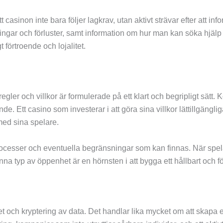
t casinon inte bara följer lagkrav, utan aktivt strävar efter att i
sättningar och förluster, samt information om hur man kan söka hjä
t förtroende och lojalitet.
elregler och villkor är formulerade på ett klart och begripligt sä
oende. Ett casino som investerar i att göra sina villkor lättillgä
med sina spelare.
rocesser och eventuella begränsningar som kan finnas. När spelare
enna typ av öppenhet är en hörnsten i att bygga ett hållbart och
et och kryptering av data. Det handlar lika mycket om att skapa