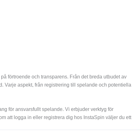
 på förtroende och transparens. Från det breda utbudet av
 Varje aspekt, från registrering till spelande och potentiella
g för ansvarsfullt spelande. Vi erbjuder verktyg för
om att logga in eller registrera dig hos InstaSpin väljer du ett