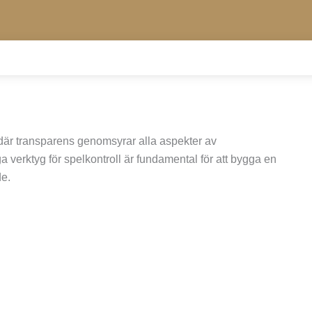
 där transparens genomsyrar alla aspekter av
ga verktyg för spelkontroll är fundamental för att bygga en
de.