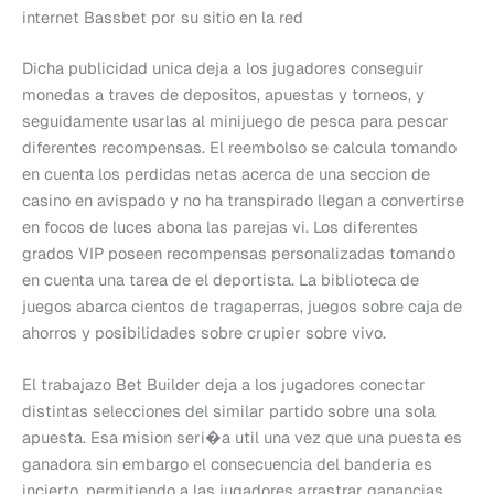
internet Bassbet por su sitio en la red
Dicha publicidad unica deja a los jugadores conseguir
monedas a traves de depositos, apuestas y torneos, y
seguidamente usarlas al minijuego de pesca para pescar
diferentes recompensas. El reembolso se calcula tomando
en cuenta los perdidas netas acerca de una seccion de
casino en avispado y no ha transpirado llegan a convertirse
en focos de luces abona las parejas vi. Los diferentes
grados VIP poseen recompensas personalizadas tomando
en cuenta una tarea de el deportista. La biblioteca de
juegos abarca cientos de tragaperras, juegos sobre caja de
ahorros y posibilidades sobre crupier sobre vivo.
El trabajazo Bet Builder deja a los jugadores conectar
distintas selecciones del similar partido sobre una sola
apuesta. Esa mision seri�a util una vez que una puesta es
ganadora sin embargo el consecuencia del banderia es
incierto, permitiendo a las jugadores arrastrar ganancias