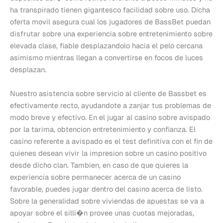
ha transpirado tienen gigantesco facilidad sobre uso. Dicha
oferta movil asegura cual los jugadores de BassBet puedan
disfrutar sobre una experiencia sobre entretenimiento sobre
elevada clase, fiable desplazandolo hacia el pelo cercana
asimismo mientras llegan a convertirse en focos de luces
desplazan.
Nuestro asistencia sobre servicio al cliente de Bassbet es
efectivamente recto, ayudandote a zanjar tus problemas de
modo breve y efectivo. En el jugar al casino sobre avispado
por la tarima, obtencion entretenimiento y confianza. El
casino referente a avispado es el test definitiva con el fin de
quienes desean vivir la impresion sobre un casino positivo
desde dicho clan. Tambien, en caso de que quieres la
experiencia sobre permanecer acerca de un casino
favorable, puedes jugar dentro del casino acerca de listo.
Sobre la generalidad sobre viviendas de apuestas se va a
apoyar sobre el silli�n provee unas cuotas mejoradas,