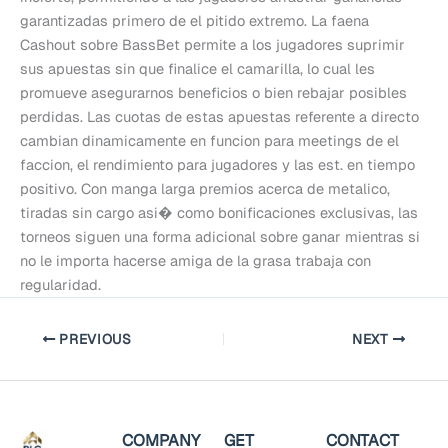
garantizadas primero de el pitido extremo. La faena
Cashout sobre BassBet permite a los jugadores suprimir
sus apuestas sin que finalice el camarilla, lo cual les
promueve asegurarnos beneficios o bien rebajar posibles
perdidas. Las cuotas de estas apuestas referente a directo
cambian dinamicamente en funcion para meetings de el
faccion, el rendimiento para jugadores y las est. en tiempo
positivo. Con manga larga premios acerca de metalico,
tiradas sin cargo asi� como bonificaciones exclusivas, las
torneos siguen una forma adicional sobre ganar mientras si
no le importa hacerse amiga de la grasa trabaja con
regularidad.
PREVIOUS
NEXT
COMPANY
GET
CONTACT