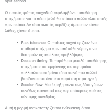
split‑second.
Ο τυπικός τρόπος παιχνιδιού περιλαμβάνει τοποθέτηση
στοιχήματος για το πόσο ψηλά θα φτάσει ο πολλαπλασιαστής
πριν σκάσει. Αν είσαι σωστός, κερδίζεις άμεσα· αν κάνεις
λάθος, χάνεις άμεσα.
Risk tolerance
: Οι παίκτες συχνά ορίζουν ένα
σταθερό στοίχημα πριν από κάθε γύρο για να
διατηρούν τις απώλειες προβλέψιμες.
Decision timing
: Το παράθυρο μεταξύ τοποθέτησης
στοιχήματος και εμφάνισης του κορυφαίου
πολλαπλασιαστή είναι τόσο στενό που πολλοί
βασίζονται στο ένστικτο παρά στη στρατηγική.
Session flow
: Μια έκρηξη πέντε έως δέκα γύρων
συνήθως ικανοποιεί τους περισσότερους παίκτες
σύντομης συνεδρίας.
Αυτή η μορφή αντικατοπτρίζει τον ενθουσιασμό του