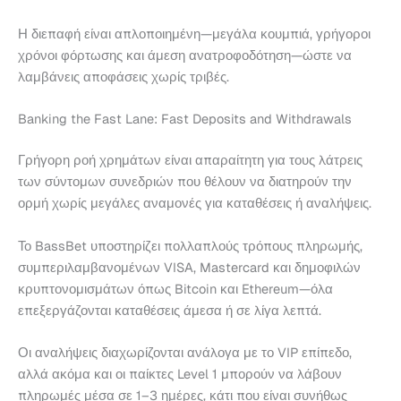
Η διεπαφή είναι απλοποιημένη—μεγάλα κουμπιά, γρήγοροι
χρόνοι φόρτωσης και άμεση ανατροφοδότηση—ώστε να
λαμβάνεις αποφάσεις χωρίς τριβές.
Banking the Fast Lane: Fast Deposits and Withdrawals
Γρήγορη ροή χρημάτων είναι απαραίτητη για τους λάτρεις
των σύντομων συνεδριών που θέλουν να διατηρούν την
ορμή χωρίς μεγάλες αναμονές για καταθέσεις ή αναλήψεις.
Το BassBet υποστηρίζει πολλαπλούς τρόπους πληρωμής,
συμπεριλαμβανομένων VISA, Mastercard και δημοφιλών
κρυπτονομισμάτων όπως Bitcoin και Ethereum—όλα
επεξεργάζονται καταθέσεις άμεσα ή σε λίγα λεπτά.
Οι αναλήψεις διαχωρίζονται ανάλογα με το VIP επίπεδο,
αλλά ακόμα και οι παίκτες Level 1 μπορούν να λάβουν
πληρωμές μέσα σε 1–3 ημέρες, κάτι που είναι συνήθως