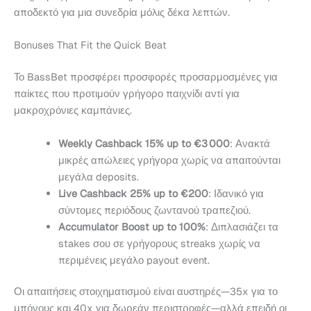
αποδεκτό για μια συνεδρία μόλις δέκα λεπτών.
Bonuses That Fit the Quick Beat
Το BassBet προσφέρει προσφορές προσαρμοσμένες για
παίκτες που προτιμούν γρήγορο παιχνίδι αντί για
μακροχρόνιες καμπάνιες.
Weekly Cashback 15% up to €3 000
: Ανακτά
μικρές απώλειες γρήγορα χωρίς να απαιτούνται
μεγάλα deposits.
Live Cashback 25% up to €200
: Ιδανικό για
σύντομες περιόδους ζωντανού τραπεζιού.
Accumulator Boost up to 100%
: Διπλασιάζει τα
stakes σου σε γρήγορους streaks χωρίς να
περιμένεις μεγάλο payout event.
Οι απαιτήσεις στοιχηματισμού είναι αυστηρές—35x για το
μπόνους και 40x για δωρεάν περιστροφές—αλλά επειδή οι