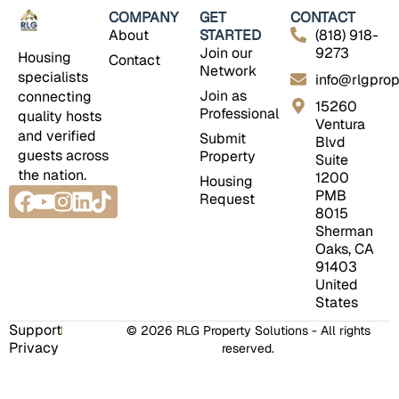
COMPANY
GET
CONTACT
About
STARTED
(818) 918-
Join our
9273
Housing
Contact
Network
specialists
info@rlgprop
Join as
connecting
15260
Professional
quality hosts
Ventura
and verified
Submit
Blvd
guests across
Property
Suite
the nation.
1200
Housing
Facebook
Youtube
Instagram
Linkedin
Tiktok
PMB
Request
8015
Sherman
Oaks, CA
91403
United
States
Support
© 2026 RLG Property Solutions - All rights
Privacy
reserved.