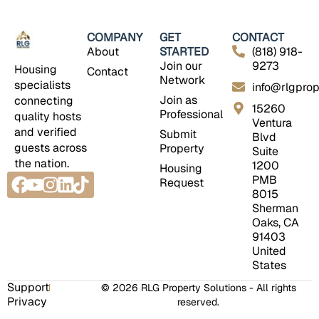
COMPANY
GET
CONTACT
About
STARTED
(818) 918-
Join our
9273
Housing
Contact
Network
specialists
info@rlgprop
Join as
connecting
15260
Professional
quality hosts
Ventura
and verified
Submit
Blvd
guests across
Property
Suite
the nation.
1200
Housing
Facebook
Youtube
Instagram
Linkedin
Tiktok
PMB
Request
8015
Sherman
Oaks, CA
91403
United
States
Support
© 2026 RLG Property Solutions - All rights
Privacy
reserved.