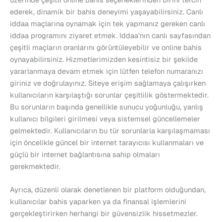
ederek, dinamik bir bahis deneyimi yaşayabilirsiniz. Canlı
iddaa maçlarına oynamak için tek yapmanız gereken canlı
iddaa programını ziyaret etmek. Iddaa’nın canlı sayfasından
çeşitli maçların oranlarını görüntüleyebilir ve online bahis
oynayabilirsiniz. Hizmetlerimizden kesintisiz bir şekilde
yararlanmaya devam etmek için lütfen telefon numaranızı
giriniz ve doğrulayınız. Siteye erişim sağlamaya çalışırken
kullanıcıların karşılaştığı sorunlar çeşitlilik göstermektedir.
Bu sorunların başında genellikle sunucu yoğunluğu, yanlış
kullanıcı bilgileri girilmesi veya sistemsel güncellemeler
gelmektedir. Kullanıcıların bu tür sorunlarla karşılaşmaması
için öncelikle güncel bir internet tarayıcısı kullanmaları ve
güçlü bir internet bağlantısına sahip olmaları
gerekmektedir.
Ayrıca, düzenli olarak denetlenen bir platform olduğundan,
kullanıcılar bahis yaparken ya da finansal işlemlerini
gerçekleştirirken herhangi bir güvensizlik hissetmezler.