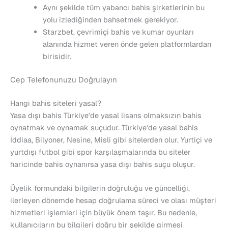
Aynı şekilde tüm yabancı bahis şirketlerinin bu
yolu izlediğinden bahsetmek gerekiyor.
Starzbet, çevrimiçi bahis ve kumar oyunları
alanında hizmet veren önde gelen platformlardan
birisidir.
Cep Telefonunuzu Doğrulayın
Hangi bahis siteleri yasal?
Yasa dışı bahis Türkiye'de yasal lisans olmaksızın bahis
oynatmak ve oynamak suçudur. Türkiye'de yasal bahis
İddiaa, Bilyoner, Nesine, Misli gibi sitelerden olur. Yurtiçi ve
yurtdışı futbol gibi spor karşılaşmalarında bu siteler
haricinde bahis oynanırsa yasa dışı bahis suçu oluşur.
Üyelik formundaki bilgilerin doğruluğu ve güncelliği,
ilerleyen dönemde hesap doğrulama süreci ve olası müşteri
hizmetleri işlemleri için büyük önem taşır. Bu nedenle,
kullanıcıların bu bilgileri doğru bir şekilde girmesi