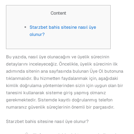
Content
Starzbet bahis sitesine nasıl üye
olunur?
Bu yazıda, nasıl üye olunacağını ve üyelik sürecinin
detaylarını inceleyeceğiz. Öncelikle, üyelik sürecinin ilk
adımında sitenin ana sayfasında bulunan Üye Ol butonuna
tıklanmalıdır. Bu hizmetten faydalanmak için, aşağıdaki
kimlik doğrulama yöntemlerinden sizin için uygun olan bir
tanesini kullanarak sisteme giriş yapmış olmanız
gerekmektedir. Sistemde kayıtlı doğrulanmış telefon
numaranız güvenlik süreçlerinin önemli bir parçasıdır.
Starzbet bahis sitesine nasıl üye olunur?