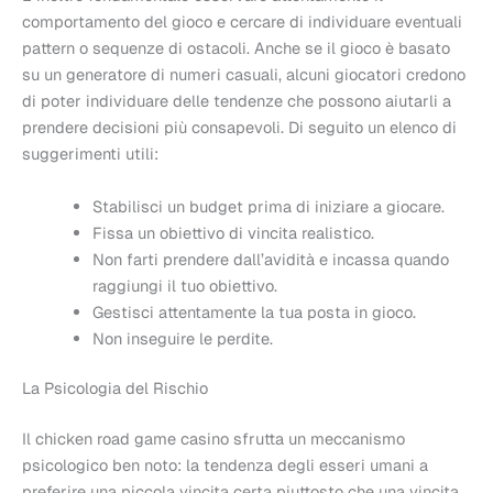
comportamento del gioco e cercare di individuare eventuali
pattern o sequenze di ostacoli. Anche se il gioco è basato
su un generatore di numeri casuali, alcuni giocatori credono
di poter individuare delle tendenze che possono aiutarli a
prendere decisioni più consapevoli. Di seguito un elenco di
suggerimenti utili:
Stabilisci un budget prima di iniziare a giocare.
Fissa un obiettivo di vincita realistico.
Non farti prendere dall’avidità e incassa quando
raggiungi il tuo obiettivo.
Gestisci attentamente la tua posta in gioco.
Non inseguire le perdite.
La Psicologia del Rischio
Il chicken road game casino sfrutta un meccanismo
psicologico ben noto: la tendenza degli esseri umani a
preferire una piccola vincita certa piuttosto che una vincita