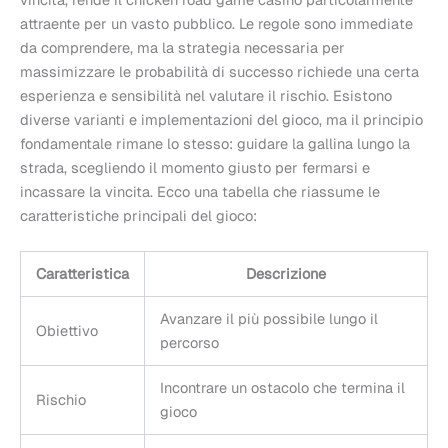
attraente per un vasto pubblico. Le regole sono immediate
da comprendere, ma la strategia necessaria per
massimizzare le probabilità di successo richiede una certa
esperienza e sensibilità nel valutare il rischio. Esistono
diverse varianti e implementazioni del gioco, ma il principio
fondamentale rimane lo stesso: guidare la gallina lungo la
strada, scegliendo il momento giusto per fermarsi e
incassare la vincita. Ecco una tabella che riassume le
caratteristiche principali del gioco:
Caratteristica
Descrizione
Avanzare il più possibile lungo il
Obiettivo
percorso
Incontrare un ostacolo che termina il
Rischio
gioco