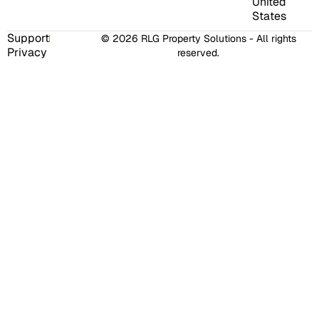
United
States
Support
© 2026 RLG Property Solutions - All rights
Privacy
reserved.