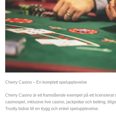
Cherry Casino – En komplett spelupplevelse
Cherry Casino är ett framstående exempel på ett licensierat
casinospel, inklusive live casino, jackpottar och betting, t
Trustly bidrar till en trygg och enkel spelupplevelse.