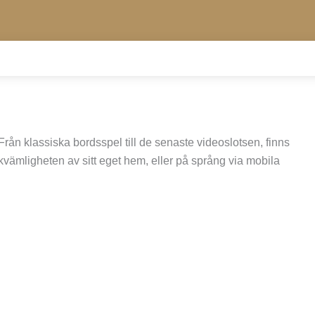
Från klassiska bordsspel till de senaste videoslotsen, finns
ekvämligheten av sitt eget hem, eller på språng via mobila