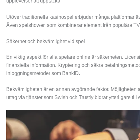
upplevelser att upptäcka.
Utöver traditionella kasinospel erbjuder många plattformar äv
Även spelshower, som kombinerar element från populära TV-pro
Säkerhet och bekvämlighet vid spel
En viktig aspekt för alla spelare online är säkerheten. Lice
finansiella information. Kryptering och säkra betalningsmeto
inloggningsmetoder som BankID.
Bekvämligheten är en annan avgörande faktor. Möjligheten att
uttag via tjänster som Swish och Trustly bidrar ytterligare till