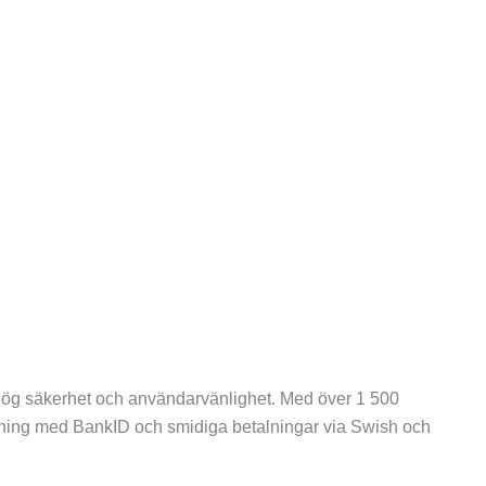
 hög säkerhet och användarvänlighet. Med över 1 500
loggning med BankID och smidiga betalningar via Swish och