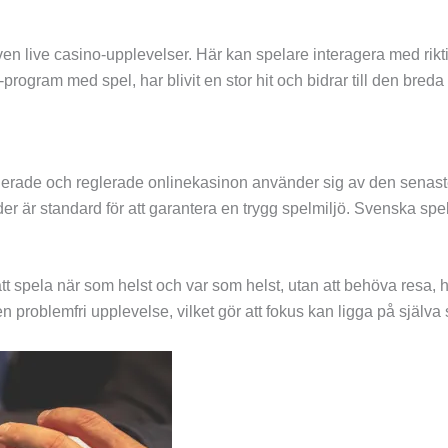
en live casino-upplevelser. Här kan spelare interagera med riktig
gram med spel, har blivit en stor hit och bidrar till den breda
nsierade och reglerade onlinekasinon använder sig av den senast
der är standard för att garantera en trygg spelmiljö. Svenska sp
 spela när som helst och var som helst, utan att behöva resa, ha
 en problemfri upplevelse, vilket gör att fokus kan ligga på själva