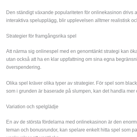
Den ständigt växande populariteten för onlinekasinon drivs
interaktiva spelupplägg, blir upplevelsen alltmer realistisk o
Strategier för framgångsrika spel
Att närma sig onlinespel med en genomtänkt strategi kan öka c
utan också att ha en klar uppfattning om sina egna begränsning
överspendering.
Olika spel kräver olika typer av strategier. För spel som blac
som i grunden är baserade på slumpen, kan det handla mer om
Variation och spelglädje
En av de största fördelarna med onlinekasinon är den enorma v
teman och bonusrundor, kan spelare enkelt hitta spel som pas