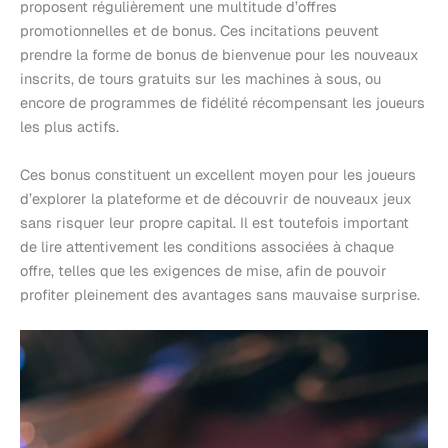
proposent régulièrement une multitude d’offres
promotionnelles et de bonus. Ces incitations peuvent
prendre la forme de bonus de bienvenue pour les nouveaux
inscrits, de tours gratuits sur les machines à sous, ou
encore de programmes de fidélité récompensant les joueurs
les plus actifs.
Ces bonus constituent un excellent moyen pour les joueurs
d’explorer la plateforme et de découvrir de nouveaux jeux
sans risquer leur propre capital. Il est toutefois important
de lire attentivement les conditions associées à chaque
offre, telles que les exigences de mise, afin de pouvoir
profiter pleinement des avantages sans mauvaise surprise.