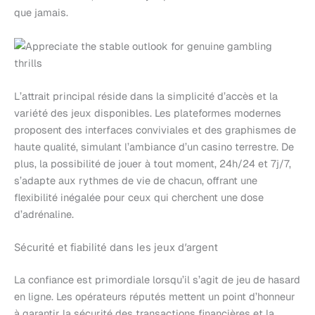
que jamais.
L’attrait principal réside dans la simplicité d’accès et la
variété des jeux disponibles. Les plateformes modernes
proposent des interfaces conviviales et des graphismes de
haute qualité, simulant l’ambiance d’un casino terrestre. De
plus, la possibilité de jouer à tout moment, 24h/24 et 7j/7,
s’adapte aux rythmes de vie de chacun, offrant une
flexibilité inégalée pour ceux qui cherchent une dose
d’adrénaline.
Sécurité et fiabilité dans les jeux d’argent
La confiance est primordiale lorsqu’il s’agit de jeu de hasard
en ligne. Les opérateurs réputés mettent un point d’honneur
à garantir la sécurité des transactions financières et la