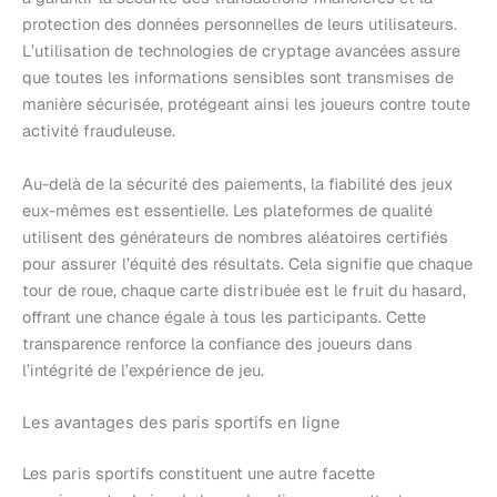
protection des données personnelles de leurs utilisateurs.
L’utilisation de technologies de cryptage avancées assure
que toutes les informations sensibles sont transmises de
manière sécurisée, protégeant ainsi les joueurs contre toute
activité frauduleuse.
Au-delà de la sécurité des paiements, la fiabilité des jeux
eux-mêmes est essentielle. Les plateformes de qualité
utilisent des générateurs de nombres aléatoires certifiés
pour assurer l’équité des résultats. Cela signifie que chaque
tour de roue, chaque carte distribuée est le fruit du hasard,
offrant une chance égale à tous les participants. Cette
transparence renforce la confiance des joueurs dans
l’intégrité de l’expérience de jeu.
Les avantages des paris sportifs en ligne
Les paris sportifs constituent une autre facette