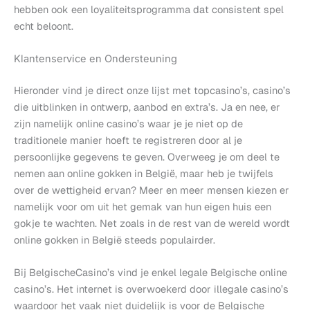
hebben ook een loyaliteitsprogramma dat consistent spel
echt beloont.
Klantenservice en Ondersteuning
Hieronder vind je direct onze lijst met topcasino’s, casino’s
die uitblinken in ontwerp, aanbod en extra’s. Ja en nee, er
zijn namelijk online casino’s waar je je niet op de
traditionele manier hoeft te registreren door al je
persoonlijke gegevens te geven. Overweeg je om deel te
nemen aan online gokken in België, maar heb je twijfels
over de wettigheid ervan? Meer en meer mensen kiezen er
namelijk voor om uit het gemak van hun eigen huis een
gokje te wachten. Net zoals in de rest van de wereld wordt
online gokken in België steeds populairder.
Bij BelgischeCasino’s vind je enkel legale Belgische online
casino’s. Het internet is overwoekerd door illegale casino’s
waardoor het vaak niet duidelijk is voor de Belgische