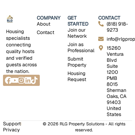
COMPANY
GET
CONTACT
About
STARTED
(818) 918-
Join our
9273
Housing
Contact
Network
specialists
info@rlgprop
Join as
connecting
15260
Professional
quality hosts
Ventura
and verified
Submit
Blvd
guests across
Property
Suite
the nation.
1200
Housing
Facebook
Youtube
Instagram
Linkedin
Tiktok
PMB
Request
8015
Sherman
Oaks, CA
91403
United
States
Support
© 2026 RLG Property Solutions - All rights
Privacy
reserved.