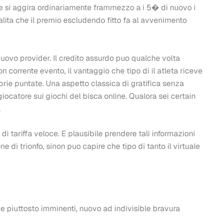
ale si aggira ordinariamente frammezzo a i 5� di nuovo i
lita che il premio escludendo fitto fa al avvenimento
nuovo provider. Il credito assurdo puo qualche volta
corrente evento, il vantaggio che tipo di il atleta riceve
oprie puntate. Una aspetto classica di gratifica senza
ocatore sui giochi del bisca online. Qualora sei certain
.
di tariffa veloce. E plausibile prendere tali informazioni
di trionfo, sinon puo capire che tipo di tanto il virtuale
ze piuttosto imminenti, nuovo ad indivisible bravura