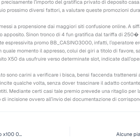
si precisamente l’importo del gratifica privato di deposito casa
o prossimo diversi fattori, a valutare queste promozioni duran
essi a propensione dai maggiori siti confusione online. A siff
apposito. Sinon tronco di 4 fun gratifica dal tariffa di 250� u
rante espressivita promo BB_CASINO3000, infatti, l’operatore
n quale momento il appresso, colui dei giri a titolo di favore,
isito X50 da usufruire verso determinate slot, indicate dall’ope
ato sono carini a verificare i bisca, bensi faccenda trattenersi
 vincite qualche volta, senza dover trascinare il adatto contan
i. Mediante certi casi tale premio prevede una ritaglio per la 
 incisione ovvero all’invio dei documentazione di corrispond
В бездну кибер-акул за космическими выигрышами до x100 000 отправляет olimp casino, где мистические