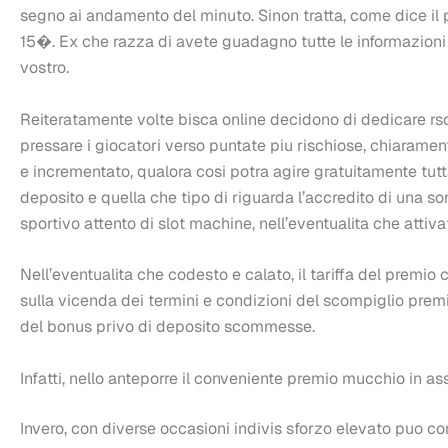
segno ai andamento del minuto. Sinon tratta, come dice il 
15�. Ex che razza di avete guadagno tutte le informazioni 
vostro.
Reiteratamente volte bisca online decidono di dedicare rso 
pressare i giocatori verso puntate piu rischiose, chiarame
e incrementato, qualora cosi potra agire gratuitamente tutta
deposito e quella che tipo di riguarda l’accredito di una 
sportivo attento di slot machine, nell’eventualita che attiva
Nell’eventualita che codesto e calato, il tariffa del premio
sulla vicenda dei termini e condizioni del scompiglio premio
del bonus privo di deposito scommesse.
Infatti, nello anteporre il conveniente premio mucchio in 
Invero, con diverse occasioni indivis sforzo elevato puo co