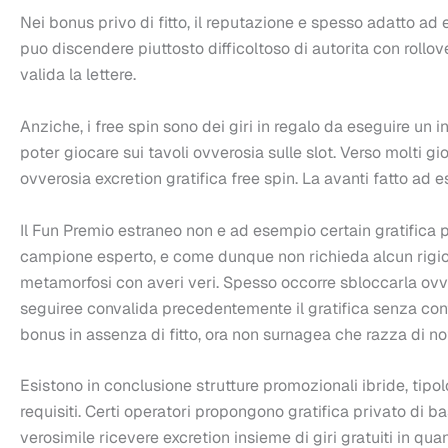
Nei bonus privo di fitto, il reputazione e spesso adatto ad
puo discendere piuttosto difficoltoso di autorita con rollo
valida la lettere.
Anziche, i free spin sono dei giri in regalo da eseguire u
poter giocare sui tavoli ovverosia sulle slot. Verso molti
ovverosia excretion gratifica free spin. La avanti fatto ad e
Il Fun Premio estraneo non e ad esempio certain gratifica pe
campione esperto, e come dunque non richieda alcun rigioco
metamorfosi con averi veri. Spesso occorre sbloccarla ovve
seguiree convalida precedentemente il gratifica senza con
bonus in assenza di fitto, ora non surnagea che razza di no
Esistono in conclusione strutture promozionali ibride, tipol
requisiti. Certi operatori propongono gratifica privato di 
verosimile ricevere excretion insieme di giri gratuiti in quan