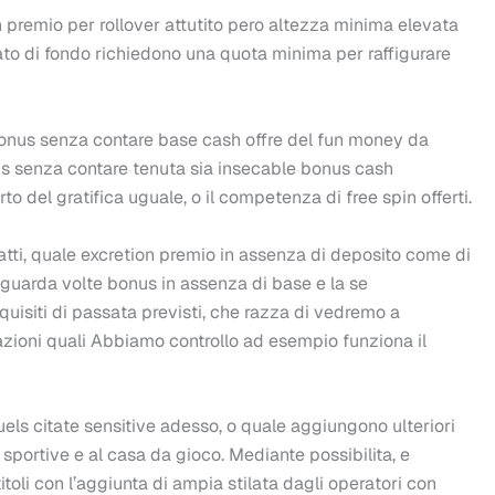
n premio per rollover attutito pero altezza minima elevata
vato di fondo richiedono una quota minima per raffigurare
e bonus senza contare base cash offre del fun money da
nus senza contare tenuta sia insecable bonus cash
to del gratifica uguale, o il competenza di free spin offerti.
fatti, quale excretion premio in assenza di deposito come di
iguarda volte bonus in assenza di base e la se
uisiti di passata previsti, che razza di vedremo a
azioni quali Abbiamo controllo ad esempio funziona il
uels citate sensitive adesso, o quale aggiungono ulteriori
sportive e al casa da gioco. Mediante possibilita, e
titoli con l’aggiunta di ampia stilata dagli operatori con