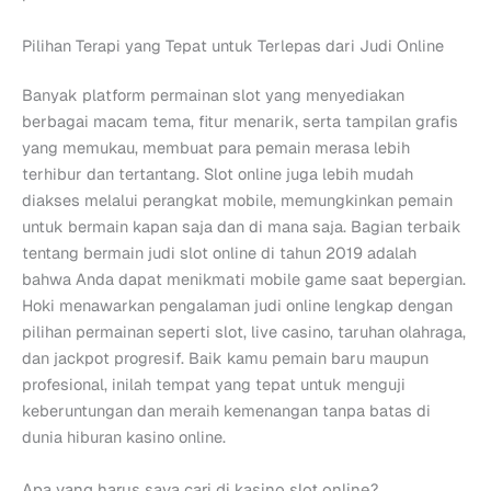
Pilihan Terapi yang Tepat untuk Terlepas dari Judi Online
Banyak platform permainan slot yang menyediakan
berbagai macam tema, fitur menarik, serta tampilan grafis
yang memukau, membuat para pemain merasa lebih
terhibur dan tertantang. Slot online juga lebih mudah
diakses melalui perangkat mobile, memungkinkan pemain
untuk bermain kapan saja dan di mana saja. Bagian terbaik
tentang bermain judi slot online di tahun 2019 adalah
bahwa Anda dapat menikmati mobile game saat bepergian.
Hoki menawarkan pengalaman judi online lengkap dengan
pilihan permainan seperti slot, live casino, taruhan olahraga,
dan jackpot progresif. Baik kamu pemain baru maupun
profesional, inilah tempat yang tepat untuk menguji
keberuntungan dan meraih kemenangan tanpa batas di
dunia hiburan kasino online.
Apa yang harus saya cari di kasino slot online?