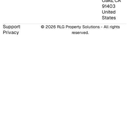
Oaks, CA
91403
United
States
Support
© 2026 RLG Property Solutions - All rights
Privacy
reserved.