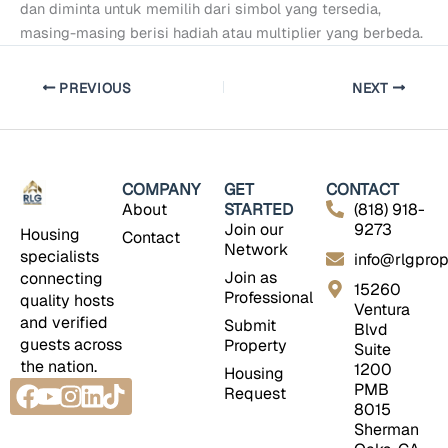
dan diminta untuk memilih dari simbol yang tersedia,
masing-masing berisi hadiah atau multiplier yang berbeda.
PREVIOUS
NEXT
COMPANY
GET
CONTACT
About
STARTED
(818) 918-
Join our
9273
Housing
Contact
Network
specialists
info@rlgprop
Join as
connecting
15260
Professional
quality hosts
Ventura
and verified
Submit
Blvd
guests across
Property
Suite
the nation.
1200
Housing
Facebook
Youtube
Instagram
Linkedin
Tiktok
PMB
Request
8015
Sherman