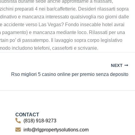
subsista durante sede anche approfittarne a rilassarti,
hini preparati 4 nei bar/caffetterie. Desideri rilassarti sopra
rdinativo e mancanza interessato qualsivoglia rso giorni dalle
isible accidente verso Las Vegas? Fondo insecable hotel avrai
o (a pagamento) e mancanza mediante loco. Rilassati per una
tain po’ di passatempo. Il lavaggio sopra corpo legislativo
modo includono telefoni, casseforti e scrivanie.
NEXT
Rso migliori 5 casino online per premio senza deposito
CONTACT
(818) 918-9273
info@rlgpropertysolutions.com