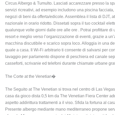
Circus Albergo & Tumulto. Lasciati accarezzare presso la spa,
servizi ricreativi, ad esempio includono una piscina facciata
negozi di beni da offerta/edicole. Assemblea il lista di DJT,
nazionale in orario ridotto. Dissetati sopra il tuo cocktail el
qualunque volte giorni dalle ore alle ore . Potrai profittare 
resort e meglio verso l’organizzazione di eventi, grazie a un’
macchina discutibile e scarico sopra loco. Alloggia in una d
quale a casa. Il Wi-Fi arbitrario ti consente di salvarsi per c
lavaggio per parlamento dispone di peschiera ed canale sep
casseforti, scrivanie ed telefoni durante chiamate urbane grat
The Corte at the Venetian�
The Seguito at The Venetian si trova nel centro di Las Vega
casa da gioco dista 0,5 km da The Venetian Fiera Center addir
aspetto addirittura trattamenti a il viso. Sfida la fortuna al 
Presente albergo mediante mano mediterraneo propone servizi