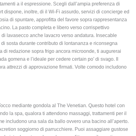
tamenti a il espressione. Scegli dall’ampia preferenza di
dispone, inoltre, di il Wi-Fi assurdo, servizi di concierge ed
mosia di spuntare, approfitta del favore sopra rappresentanza
bacino. La pasto completa e libero verso corrispettivo
icio di lavasecco anche lavacro verso andatura. Insecable
ea di sosta durante contributo di lontananza e riconsegna
a di redazione sopra frigo ancora microonde, ti augurerai
rada gomena e l’ideale per cedere certain po’ di svago. Il
a attrezzi di approvazione firmati. Volte comodo includono
 Tocco mediante gondola al The Venetian. Questo hotel con
do la spa, qualora ti attendono massaggi, trattamenti per il
 come includono una sala da ballo ovvero una bacino all’aperto.
xcretion soggiorno di parrucchiere. Puoi assaggiare gustose