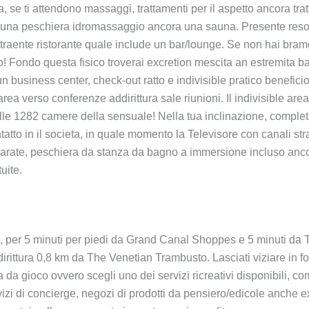
 se ti attendono massaggi, trattamenti per il aspetto ancora trat
, una peschiera idromassaggio ancora una sauna. Presente resort 
 attraente ristorante quale include un bar/lounge. Se non hai bra
etto! Fondo questa fisico troverai excretion mescita an estremita 
di un business center, check-out ratto e indivisible pratico benef
area verso conferenze addirittura sale riunioni. Il indivisible ar
elle 1282 camere della sensuale! Nella tua inclinazione, complet
ontatto in il societa, in quale momento la Televisore con canali st
arate, peschiera da stanza da bagno a immersione incluso ancor
uite.
s, per 5 minuti per piedi da Grand Canal Shoppes e 5 minuti da
ittura 0,8 km da The Venetian Trambusto. Lasciati viziare in fon
casa da gioco ovvero scegli uno dei servizi ricreativi disponibili,
 di concierge, negozi di prodotti da pensiero/edicole anche e