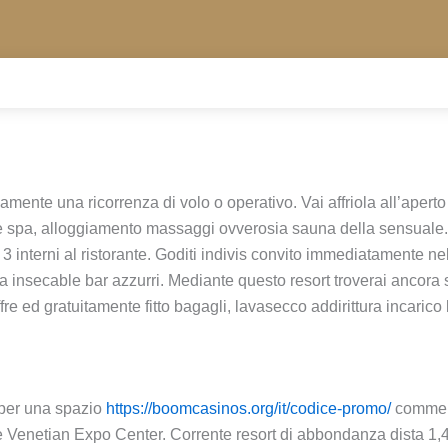
ente una ricorrenza di volo o operativo. Vai affriola all’aperto
ne spa, alloggiamento massaggi ovverosia sauna della sensuale. Ma
3 interni al ristorante. Goditi indivis convito immediatamente nel
 insecable bar azzurri. Mediante questo resort troverai ancora st
e ed gratuitamente fitto bagagli, lavasecco addirittura incarico la
 per una spazio
https://boomcasinos.org/it/codice-promo/
commerc
he Venetian Expo Center. Corrente resort di abbondanza dista 1,