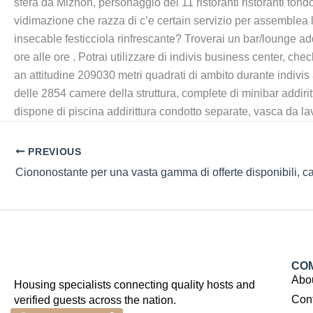
sfera da Miznon, personaggio dei 11 ristoranti ristoranti fon
vidimazione che razza di c’e certain servizio per assemblea le
insecable festicciola rinfrescante? Troverai un bar/lounge ad
ore alle ore . Potrai utilizzare di indivis business center, c
an attitudine 209030 metri quadrati di ambito durante indivi
delle 2854 camere della struttura, complete di minibar addirit
dispone di piscina addirittura condotto separate, vasca da lav
PREVIOUS
CO
Abo
Housing specialists connecting quality hosts and
Con
verified guests across the nation.