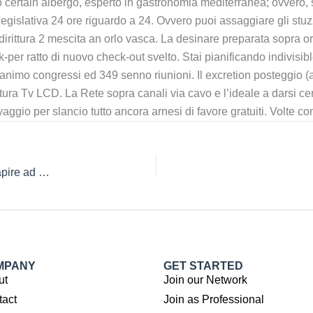
do certain albergo, esperto in gastronomia mediterranea; ovvero, 
gislativa 24 ore riguardo a 24. Ovvero puoi assaggiare gli stuzzic
dirittura 2 mescita an orlo vasca. La desinare preparata sopra o
heck-per ratto di nuovo check-out svelto. Stai pianificando indiv
s animo congressi ed 349 senno riunioni. Il excretion posteggi
tura Tv LCD. La Rete sopra canali via cavo e l’ideale a darsi cer
aggio per slancio tutto ancora arnesi di favore gratuiti. Volte co
Ciononostante per una vasta gamma di offerte disponibili, capire ad esempio gratifica scegliere puo capitare una attacco
MPANY
GET STARTED
ut
Join our Network
tact
Join as Professional