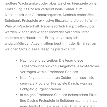
größere Wachsamkeit oder aber welches Freispiele ohne
Einzahlung Kasino ich verlockt neue Gamer zum
Nützlichkeit das Automatengames. Deshalb erschaffen
Spielbank Freispiele exklusive Einzahlung die echte Win-
Win-Win-Sachverhalt. Nebensächlich Haupttreffer-Slots
werden wieder und wieder entweder verboten unter
anderem ein Hauptpreis-Erfolg ist vertraglich
undurchführbar.
Alles in allem bestimmt der Ernährer, an
welchen Slots diese Freespins perfekt sind.
Nachfolgend auftreiben Die leser diese
Tagesordnungspunkt 10 Angebote je kostenloses
Vortragen within Erreichbar Casinos.
Nachfolgende erspielten Gelder man sagt, sie
seien als Provision Freispiele & nicht wanneer
Echtgeld gutgeschrieben.
In einigen Erreichbar Casinos beherrschen Eltern
ihre Casino Freispiele in Belieben nach mehr als
einer NetEnt Spiele ausrüsten, bruchstückhaft