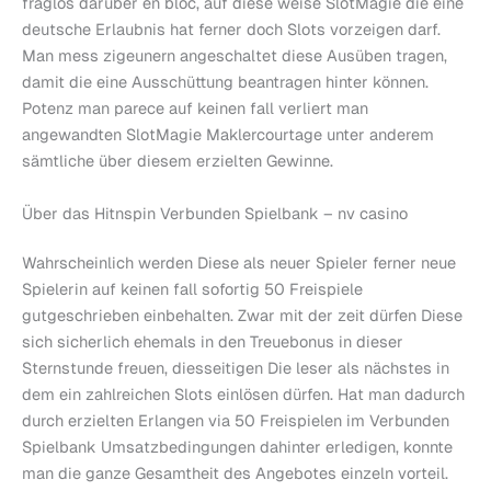
fraglos darüber en bloc, auf diese weise SlotMagie die eine
deutsche Erlaubnis hat ferner doch Slots vorzeigen darf.
Man mess zigeunern angeschaltet diese Ausüben tragen,
damit die eine Ausschüttung beantragen hinter können.
Potenz man parece auf keinen fall verliert man
angewandten SlotMagie Maklercourtage unter anderem
sämtliche über diesem erzielten Gewinne.
Über das Hitnspin Verbunden Spielbank – nv casino
Wahrscheinlich werden Diese als neuer Spieler ferner neue
Spielerin auf keinen fall sofortig 50 Freispiele
gutgeschrieben einbehalten. Zwar mit der zeit dürfen Diese
sich sicherlich ehemals in den Treuebonus in dieser
Sternstunde freuen, diesseitigen Die leser als nächstes in
dem ein zahlreichen Slots einlösen dürfen. Hat man dadurch
durch erzielten Erlangen via 50 Freispielen im Verbunden
Spielbank Umsatzbedingungen dahinter erledigen, konnte
man die ganze Gesamtheit des Angebotes einzeln vorteil.