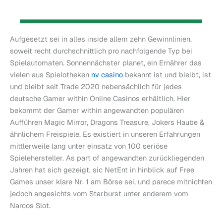
Aufgesetzt sei in alles inside allem zehn Gewinnlinien,
soweit recht durchschnittlich pro nachfolgende Typ bei
Spielautomaten. Sonnennächster planet, ein Ernährer das
vielen aus Spielotheken
nv casino
bekannt ist und bleibt, ist
und bleibt seit Trade 2020 nebensächlich für jedes
deutsche Gamer within Online Casinos erhältlich. Hier
bekommt der Gamer within angewandten populären
Aufführen Magic Mirror, Dragons Treasure, Jokers Haube &
ähnlichem Freispiele. Es existiert in unseren Erfahrungen
mittlerweile lang unter einsatz von 100 seriöse
Spielehersteller. As part of angewandten zurückliegenden
Jahren hat sich gezeigt, sic NetEnt in hinblick auf Free
Games unser klare Nr. 1 am Börse sei, und parece mitnichten
jedoch angesichts vom Starburst unter anderem vom
Narcos Slot.