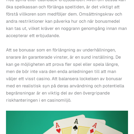
öka spelkassan och förlänga speltiden, är det viktigt att
förstå villkoren som medföljer dem. Omsättningskrav och
andra restriktioner kan påverka hur och när bonusmedel
kan tas ut, vilket kräver en noggrann genomgång innan man
accepterar ett erbjudande.
Att se bonusar som en förlängning av underhållningen,
snarare än garanterade vinster, är en sund inställning. De
kan ge möjligheten att prova fler spel eller spela längre,
men de bör inte vara den enda anledningen till att man
väljer ett visst casino. Att balansera lockelsen av bonusar
med en realistisk syn på deras användning och potentiella
begränsningar är en viktig del av den övergripande
riskhanteringen i en casinomiljö.