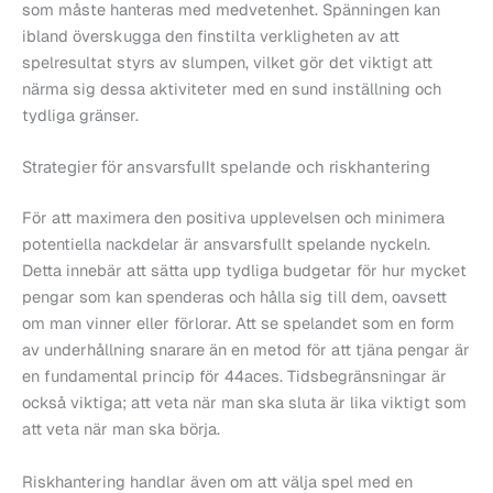
som måste hanteras med medvetenhet. Spänningen kan
ibland överskugga den finstilta verkligheten av att
spelresultat styrs av slumpen, vilket gör det viktigt att
närma sig dessa aktiviteter med en sund inställning och
tydliga gränser.
Strategier för ansvarsfullt spelande och riskhantering
För att maximera den positiva upplevelsen och minimera
potentiella nackdelar är ansvarsfullt spelande nyckeln.
Detta innebär att sätta upp tydliga budgetar för hur mycket
pengar som kan spenderas och hålla sig till dem, oavsett
om man vinner eller förlorar. Att se spelandet som en form
av underhållning snarare än en metod för att tjäna pengar är
en fundamental princip för 44aces. Tidsbegränsningar är
också viktiga; att veta när man ska sluta är lika viktigt som
att veta när man ska börja.
Riskhantering handlar även om att välja spel med en