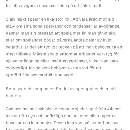
för att navigera i casinovärlden på ett säkert sätt.
Självinsikt spelar en lika stor roll. Att vara ärlig mot sig
själv om sina egna spelvanor och tendenser är avgörande.
Känner man sig pressad att spela mer än man tänkt sig,
eller om spelandet börjar påverka andra delar av livet
negativt, är det ett tydligt tecken på att man behöver ta ett
steg tillbaka. Många spelplattformar erbjuder verktyg för
självavstängning eller insättningsgränser, vilket kan vara
ovärderligt för de som behöver extra stöd för att
upprätthålla ansvarsfullt spelande.
Bonusar och kampanjer: En del av spelupplevelsen att
hantera
Casinon online, inklusive de som erbjuder spel från 44aces,
lockar ofta nya och befintliga spelare med olika typer av
bonusar och kampanjer. Dessa kan vara välkomstbonusar,
free spins eller cashback-erbjudanden. Även om dessa kan