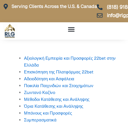
Skip
Serving Clients Across the U.S. & Canada
(818) 91
to
info@rlg
content
Αξιολογική Εμπειρία και Προσφορές 22bet στην
Ελλάδα
Επισκόπηση της Πλατφόρμας 22bet
Αδειοδότηση και Ασφάλεια
Ποικιλία Παιχνιδιών και Στοιχημάτων
Ζωντανό Καζίνο
Μέθοδοι Κατάθεσης και Ανάληψης
Όρια Κατάθεσης και Ανάληψης
Μπόνους και Προσφορές
Συμπερασματικά