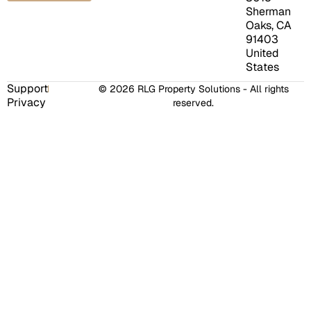
Sherman
Oaks, CA
91403
United
States
Support
© 2026 RLG Property Solutions - All rights
Privacy
reserved.