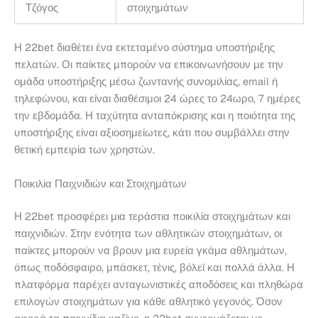
Τζόγος
στοιχημάτων
Η 22bet διαθέτει ένα εκτεταμένο σύστημα υποστήριξης
πελατών. Οι παίκτες μπορούν να επικοινωνήσουν με την
ομάδα υποστήριξης μέσω ζωντανής συνομιλίας, email ή
τηλεφώνου, και είναι διαθέσιμοι 24 ώρες το 24ωρο, 7 ημέρες
την εβδομάδα. Η ταχύτητα ανταπόκρισης και η ποιότητα της
υποστήριξης είναι αξιοσημείωτες, κάτι που συμβάλλει στην
θετική εμπειρία των χρηστών.
Ποικιλία Παιχνιδιών και Στοιχημάτων
Η 22bet προσφέρει μια τεράστια ποικιλία στοιχημάτων και
παιχνιδιών. Στην ενότητα των αθλητικών στοιχημάτων, οι
παίκτες μπορούν να βρουν μια ευρεία γκάμα αθλημάτων,
όπως ποδόσφαιρο, μπάσκετ, τένις, βόλεϊ και πολλά άλλα. Η
πλατφόρμα παρέχει ανταγωνιστικές αποδόσεις και πληθώρα
επιλογών στοιχημάτων για κάθε αθλητικό γεγονός. Όσον