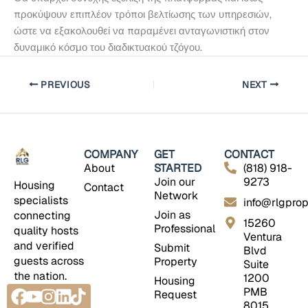
προκύψουν επιπλέον τρόποι βελτίωσης των υπηρεσιών,
ώστε να εξακολουθεί να παραμένει ανταγωνιστική στον
δυναμικό κόσμο του διαδικτυακού τζόγου.
PREVIOUS
NEXT
COMPANY
GET
CONTACT
About
STARTED
(818) 918-
Join our
9273
Housing
Contact
Network
specialists
info@rlgprop
Join as
connecting
15260
Professional
quality hosts
Ventura
and verified
Submit
Blvd
guests across
Property
Suite
the nation.
1200
Housing
Facebook
Youtube
Instagram
Linkedin
Tiktok
PMB
Request
8015