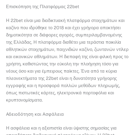
Επισκόπηση της Πλατφόρμας 22bet
Η 22bet είναι μια διαδικτυακή πλατφόρμα στοιχημάτων και
καζίνο που ιδρύθηκε το 2018 και έχει γρήγορα αποκτήσει
δημοτικότητα σε διάφορες αγορές, συμπεριλαμβανομένης
της Ελλάδας. Η πλατφόρμα διαθέτει μια τεράστια ποικιλία
αθλητικών στοιχημάτων, παιχνιδιών καζίνο, ζωντανών ντίλερ
και εικονικών αθλημάτων. Η διεπαφή της είναι φιλική προς το
χρήστη, καθιστώντας την εύκολη την πλοήγηση τόσο για
νέους όσο και για έμπειρους παίκτες. Ένα από τα κύρια
πλεονεκτήματα της 22bet είναι η δυνατότητα γρήγορης
εγγραφής και η προσφορά πολλών μεθόδων πληρωμής,
όπως πιστωτικές κάρτες, ηλεκτρονικά πορτοφόλια και
κρυπτονομίσματα.
Αδειοδότηση και Ασφάλεια
Η ασφάλεια και η αξιοπιστία είναι ύψιστης σημασίας για