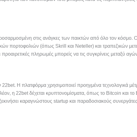
ροσαρμοσμένη στις ανάγκες των παικτών από όλο τον κόσμο. Ο
ών πορτοφολιών (όπως Skrill και Neteller) και τραπεζικών με
ι προαιρετικές πληρωμές μπορείς να τις συγκρίνεις μεταξύ αγώ
ν 22bet. Η πλατφόρμα χρησιμοποιεί προηγμένα τεχνολογικά μέ
ον, η 22bet δέχεται κρυπτονομίσματα, όπως το Bitcoin και το
ξεκινήσει καραγνώστους startup και παραδοσιακούς συνεργάτες