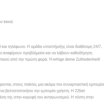
ν trend.
και τηλέφωνο. Η ομάδα υποστήριξης είναι διαθέσιμη 24/7,
 να αναφέρουν προβλήματα και να λάβουν καθοδήγηση
πικού από την πρώτη φορά. Ή erhige deine Zufriedenheit!
ροντας στους παίκτες μια ακόμα πιο συναρπαστική εμπειρία
να βελτιστοποιήσει την εμπειρία χρήστη. Η 22bet
θέση της στην κορυφή του ανταγωνισμού. Η πίστη στην