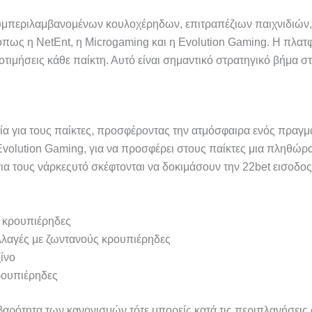
υμπεριλαμβανομένων κουλοχέρηδων, επιτραπέζιων παιχνιδιών, l
πως η NetEnt, η Microgaming και η Evolution Gaming. Η πλατφ
τιμήσεις κάθε παίκτη. Αυτό είναι σημαντικό στρατηγικό βήμα στ
ρία για τους παίκτες, προσφέροντας την ατμόσφαιρα ενός πραγμα
volution Gaming, για να προσφέρει στους παίκτες μια πληθώρα
ια τους νάρκεςυτό σκέφτονται να δοκιμάσουν την 22bet εισοδο
ς κρουπιέρηδες
λλαγές με ζωντανούς κρουπιέρηδες
ζίνο
ρουπιέρηδες
αρότητα των κανονισμών τότε μπορείς κατά τις περιπλανήσεις σο