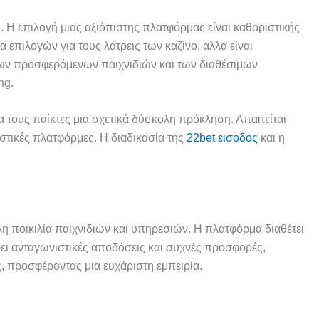
. Η επιλογή μιας αξιόπιστης πλατφόρμας είναι καθοριστικής
 επιλογών για τους λάτρεις των καζίνο, αλλά είναι
 των προσφερόμενων παιχνιδιών και των διαθέσιμων
ng.
 τους παίκτες μια σχετικά δύσκολη πρόκληση. Απαιτείται
στικές πλατφόρμες. Η διαδικασία της
22bet εισοδος
και η
λη ποικιλία παιχνιδιών και υπηρεσιών. Η πλατφόρμα διαθέτει
ει ανταγωνιστικές αποδόσεις και συχνές προσφορές,
, προσφέροντας μια ευχάριστη εμπειρία.