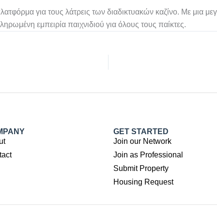
πλατφόρμα για τους λάτρεις των διαδικτυακών καζίνο. Με μια με
ληρωμένη εμπειρία παιχνιδιού για όλους τους παίκτες.
MPANY
GET STARTED
ut
Join our Network
tact
Join as Professional
Submit Property
Housing Request