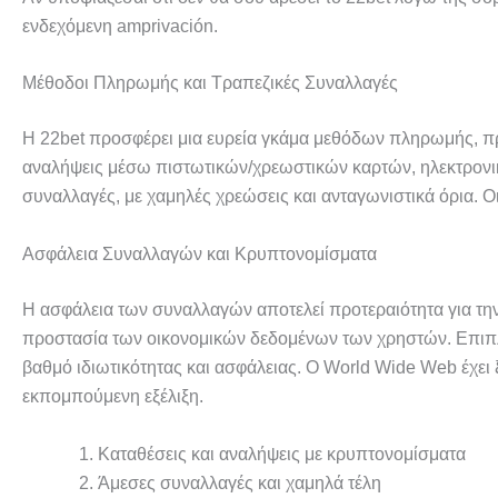
ενδεχόμενη amprivación.
Μέθοδοι Πληρωμής και Τραπεζικές Συναλλαγές
Η 22bet προσφέρει μια ευρεία γκάμα μεθόδων πληρωμής, π
αναλήψεις μέσω πιστωτικών/χρεωστικών καρτών, ηλεκτρονικ
συναλλαγές, με χαμηλές χρεώσεις και ανταγωνιστικά όρια. Ο
Ασφάλεια Συναλλαγών και Κρυπτονομίσματα
Η ασφάλεια των συναλλαγών αποτελεί προτεραιότητα για τη
προστασία των οικονομικών δεδομένων των χρηστών. Επιπλέ
βαθμό ιδιωτικότητας και ασφάλειας. Ο World Wide Web έχει 
εκπομπούμενη εξέλιξη.
Καταθέσεις και αναλήψεις με κρυπτονομίσματα
Άμεσες συναλλαγές και χαμηλά τέλη