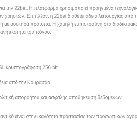
για την 22bet. Η πλατφόρμα χρησιμοποιεί προηγμένα τεχνολογ
χρηστών. Επιπλέον, η 22bet διαθέτει άδεια λειτουργίας από 
ε αυστηρά πρότυπα. Η χαμηλή εμπιστοσύνη στα διαδικτυακά καζί
ινητικότητα του τζόγου.
SL κρυπτογράφηση 256-bit
δεια από την Κουρασάο
ολιτική απορρήτου και ασφαλής αποθήκευση δεδομένων
μαντικό είναι στην ικανότητα προστασίας των προσωπικών αγορ