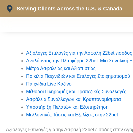
Skip
Serving Clients Across the U.S. & Canada
to
content
Αξιόλογες Επιλογές για την Ασφαλή 22bet εισοδος
Αναλύοντας την Πλατφόρμα 22bet: Μια Συνολική 
Μέτρα Ασφαλείας και Αξιοπιστίας
Ποικιλία Παιχνιδιών και Επιλογές Στοιχηματισμού
Παιχνίδια Live Καζίνο
Μέθοδοι Πληρωμής και Τραπεζικές Συναλλαγές
Ασφάλεια Συναλλαγών και Κρυπτονομίσματα
Υποστήριξη Πελατών και Εξυπηρέτηση
Μελλοντικές Τάσεις και Εξελίξεις στην 22bet
Αξιόλογες Επιλογές για την Ασφαλή 22bet εισοδος στην Αγο