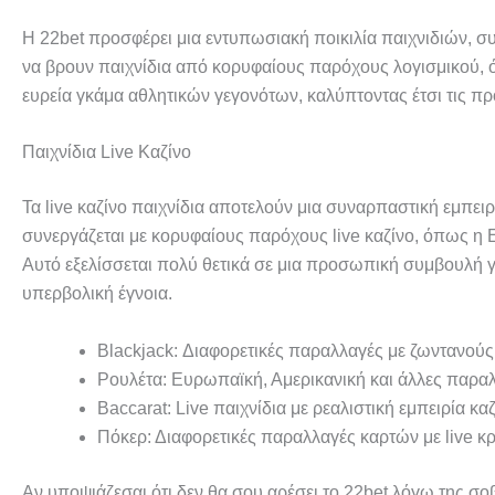
Η 22bet προσφέρει μια εντυπωσιακή ποικιλία παιχνιδιών, σ
να βρουν παιχνίδια από κορυφαίους παρόχους λογισμικού, ό
ευρεία γκάμα αθλητικών γεγονότων, καλύπτοντας έτσι τις προ
Παιχνίδια Live Καζίνο
Τα live καζίνο παιχνίδια αποτελούν μια συναρπαστική εμπει
συνεργάζεται με κορυφαίους παρόχους live καζίνο, όπως η E
Αυτό εξελίσσεται πολύ θετικά σε μια προσωπική συμβουλή γ
υπερβολική έγνοια.
Blackjack: Διαφορετικές παραλλαγές με ζωντανού
Ρουλέτα: Ευρωπαϊκή, Αμερικανική και άλλες παρα
Baccarat: Live παιχνίδια με ρεαλιστική εμπειρία κα
Πόκερ: Διαφορετικές παραλλαγές καρτών με live κ
Αν υποψιάζεσαι ότι δεν θα σου αρέσει το 22bet λόγω της σοβ