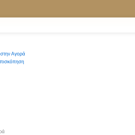
 στην Αγορά
Επισκόπηση
ρά