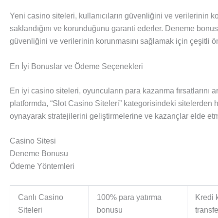
Yeni casino siteleri, kullanıcıların güvenliğini ve verilerinin k
saklandığını ve korunduğunu garanti ederler. Deneme bonusu ver
güvenliğini ve verilerinin korunmasını sağlamak için çeşitli önl
En İyi Bonuslar ve Ödeme Seçenekleri
En iyi casino siteleri, oyuncuların para kazanma fırsatlarını a
platformda, “Slot Casino Siteleri” kategorisindeki sitelerd
oynayarak stratejilerini geliştirmelerine ve kazançlar elde et
Casino Sitesi
Deneme Bonusu
Ödeme Yöntemleri
Canlı Casino
100% para yatırma
Kredi 
Siteleri
bonusu
transfe