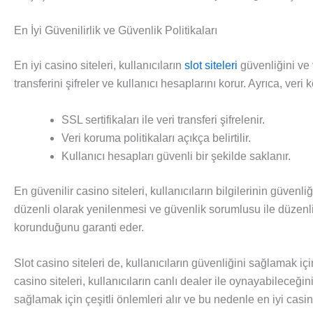
En İyi Güvenilirlik ve Güvenlik Politikaları
En iyi casino siteleri, kullanıcıların
slot siteleri
güvenliğini ve v
transferini şifreler ve kullanıcı hesaplarını korur. Ayrıca, veri 
SSL sertifikaları ile veri transferi şifrelenir.
Veri koruma politikaları açıkça belirtilir.
Kullanıcı hesapları güvenli bir şekilde saklanır.
En güvenilir casino siteleri, kullanıcıların bilgilerinin güvenl
düzenli olarak yenilenmesi ve güvenlik sorumlusu ile düzenli o
korunduğunu garanti eder.
Slot casino siteleri de, kullanıcıların güvenliğini sağlamak iç
casino siteleri, kullanıcıların canlı dealer ile oynayabileceği
sağlamak için çeşitli önlemleri alır ve bu nedenle en iyi casino