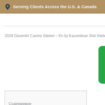
Skip
Serving Clients Across the U.S. & Canada
to
content
2026 Güvenilir Casino Siteleri – En İyi Kazandıran Slot Sitel
Содержимое