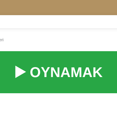
eri
▶️ OYNAMAK