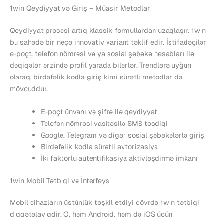
1win Qeydiyyat və Giriş – Müasir Metodlar
Qeydiyyat prosesi artıq klassik formullardan uzaqlaşır. 1win
bu sahədə bir neçə innovativ variant təklif edir. İstifadəçilər
e-poçt, telefon nömrəsi və ya sosial şəbəkə hesabları ilə
dəqiqələr ərzində profil yarada bilərlər. Trendlərə uyğun
olaraq, birdəfəlik kodla giriş kimi sürətli metodlar da
mövcuddur.
E-poçt ünvanı və şifrə ilə qeydiyyat
Telefon nömrəsi vasitəsilə SMS təsdiqi
Google, Telegram və digər sosial şəbəkələrlə giriş
Birdəfəlik kodla sürətli avtorizasiya
İki faktorlu autentifikasiya aktivləşdirmə imkanı
1win Mobil Tətbiqi və İnterfeys
Mobil cihazların üstünlük təşkil etdiyi dövrdə 1win tətbiqi
diqqətəlayiqdir. O, həm Android, həm də iOS üçün