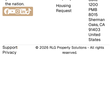
the nation.
1200
Housing
Facebook
Youtube
Instagram
Linkedin
Tiktok
PMB
Request
8015
Sherman
Oaks, CA
91403
United
States
Support
© 2026 RLG Property Solutions - All rights
Privacy
reserved.