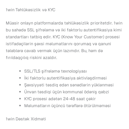
1win Təhlükəsizlik və KYC
Müasir onlayn platformalarda təhlükəsizlik prioritetdir. 1win
bu sahədə SSL şifrələmə və iki faktorlu autentifikasiya kimi
standartları tətbiq edir. KYC (Know Your Customer) prosesi
istifadəçilərin şəxsi məlumatlarını qorumaq və qanuni
tələblərə cavab vermək üçün lazımdır. Bu, həm də
fırıldaqçılıq riskini azaldır.
SSL/TLS şifrələmə texnologiyası
İki faktorlu autentifikasiya aktivləşdirməsi
Şəxsiyyəti təsdiq edən sənədlərin yüklənməsi
Ünvan təsdiqi üçün kommunal ödəniş qəbzi
KYC prosesi adətən 24-48 saat çəkir
Məlumatların üçüncü tərəflərə ötürülməməsi
1win Dəstək Xidməti