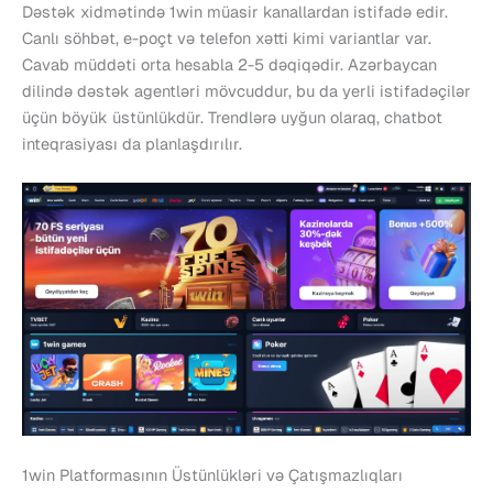
Dəstək xidmətində 1win müasir kanallardan istifadə edir.
Canlı söhbət, e-poçt və telefon xətti kimi variantlar var.
Cavab müddəti orta hesabla 2-5 dəqiqədir. Azərbaycan
dilində dəstək agentləri mövcuddur, bu da yerli istifadəçilər
üçün böyük üstünlükdür. Trendlərə uyğun olaraq, chatbot
inteqrasiyası da planlaşdırılır.
1win Platformasının Üstünlükləri və Çatışmazlıqları