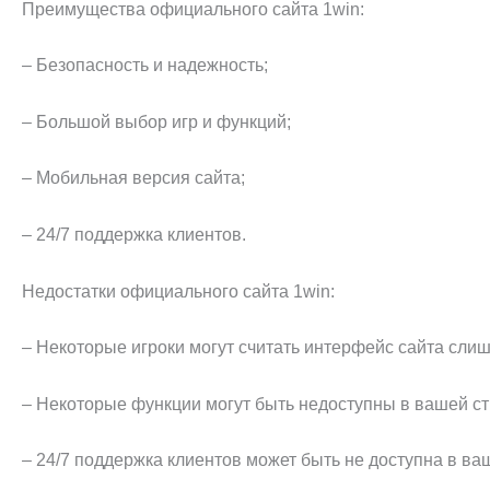
Преимущества официального сайта 1win:
– Безопасность и надежность;
– Большой выбор игр и функций;
– Мобильная версия сайта;
– 24/7 поддержка клиентов.
Недостатки официального сайта 1win:
– Некоторые игроки могут считать интерфейс сайта сли
– Некоторые функции могут быть недоступны в вашей ст
– 24/7 поддержка клиентов может быть не доступна в ва