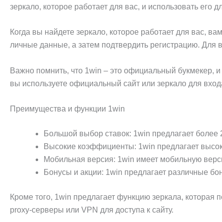
зеркало, которое работает для вас, и использовать его дл
Когда вы найдете зеркало, которое работает для вас, ва
личные данные, а затем подтвердить регистрацию. Для в
Важно помнить, что 1win – это официальный букмекер, 
вы используете официальный сайт или зеркало для вход
Преимущества и функции 1win
Большой выбор ставок: 1win предлагает более 
Высокие коэффициенты: 1win предлагает высок
Мобильная версия: 1win имеет мобильную версию
Бонусы и акции: 1win предлагает различные бон
Кроме того, 1win предлагает функцию зеркала, которая п
proxy-серверы или VPN для доступа к сайту.