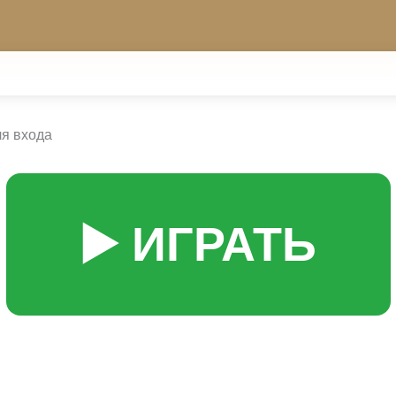
ля входа
▶️ ИГРАТЬ