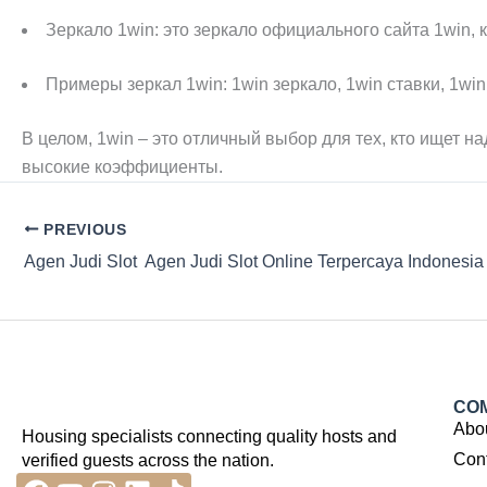
Зеркало 1win: это зеркало официального сайта 1win, 
Примеры зеркал 1win: 1win зеркало, 1win ставки, 1win
В целом, 1win – это отличный выбор для тех, кто ищет 
высокие коэффициенты.
PREVIOUS
Agen Judi Slot ️ Agen Judi Slot Online Terpercaya Indonesia
CO
Abo
Housing specialists connecting quality hosts and
Con
verified guests across the nation.
Facebook
Youtube
Instagram
Linkedin
Tiktok