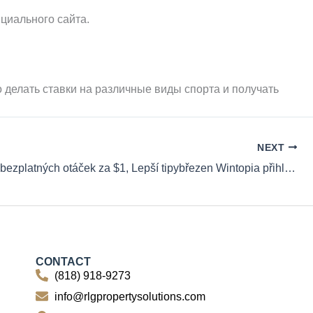
ициального сайта.
 делать ставки на различные виды спорта и получать
NEXT
150 100% bezplatných otáček za $1, Lepší tipybřezen Wintopia přihlášení do kasina 2026
CONTACT
(818) 918-9273
info@rlgpropertysolutions.com