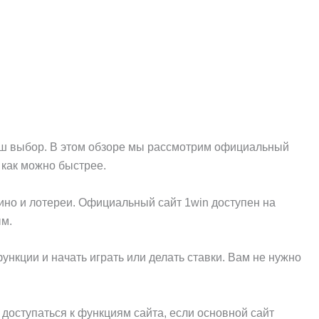
 ваш выбор. В этом обзоре мы рассмотрим официальный
и как можно быстрее.
зино и лотереи. Официальный сайт 1win доступен на
ым.
нкции и начать играть или делать ставки. Вам не нужно
 доступаться к функциям сайта, если основной сайт