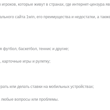
 игроков, которые живут в странах, где интернет-цензура я
ного сайта 1win, его преимущества и недостатки, а также 
 футбол, баскетбол, теннис и другие;
 карточные игры и рулетку;
грать или делать ставки на мобильных устройствах;
ть любые вопросы или проблемы.