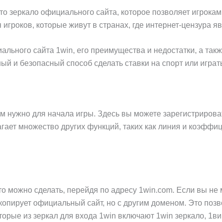
то зеркало официального сайта, которое позволяет игрокам
 игроков, которые живут в странах, где интернет-цензура я
ьного сайта 1win, его преимущества и недостатки, а также
й и безопасный способ сделать ставки на спорт или играть
 нужно для начала игры. Здесь вы можете зарегистрироватьс
лагает множество других функций, таких как линия и коэфф
о можно сделать, перейдя по адресу 1win.com. Если вы не
я копирует официальный сайт, но с другим доменом. Это поз
орые из зеркал для входа 1win включают 1win зеркало, 1ви