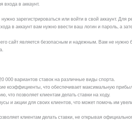
я входа в аккаунт.
м нужно зарегистрироваться или войти в свой аккаунт. Для 
хода в аккаунт вам нужно ввести ваш логин и пароль, а зат
и его сайт является безопасным и надежным. Вам не нужно 
а.
20 000 вариантов ставок на различные виды спорта.
ие коэффициенты, что обеспечивает максимальную прибыль
, что позволяет клиентам делать ставки на ходу.
усы и акции для своих клиентов, что может помочь им увел
озволяет клиентам делать ставки, не открывая официального