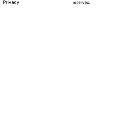
Privacy
reserved.