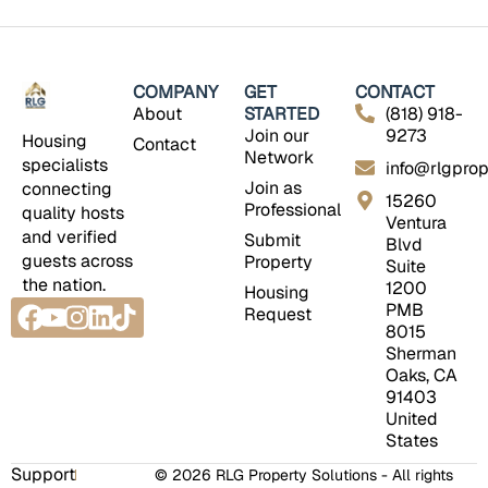
COMPANY
GET
CONTACT
About
STARTED
(818) 918-
Join our
9273
Housing
Contact
Network
specialists
info@rlgprop
Join as
connecting
15260
Professional
quality hosts
Ventura
and verified
Submit
Blvd
guests across
Property
Suite
the nation.
1200
Housing
Facebook
Youtube
Instagram
Linkedin
Tiktok
PMB
Request
8015
Sherman
Oaks, CA
91403
United
States
Support
© 2026 RLG Property Solutions - All rights