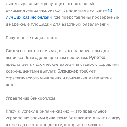
лицензирование и репутацию оператора. Мы
рекомендуем ознакомиться с рейтингами на сайте
10
лучших казино онлайн
, где представлены проверенные
и надежные площадки для азартных развлечений.
Популярные виды ставок
Слоты
остаются самым доступным вариантом для
новичков благодаря простым правилам.
Рулетка
предлагает классические варианты ставок с хорошими
коэффициентами выплат.
Блэкджек
требует
стратегического мышления и понимания математики
игры.
Управление банкроллом
Ключ к успеху в онлайн-казино — это правильное
управление своими финансами. Установите лимит на игру
и никогда не ставьте деньги, которые не можете