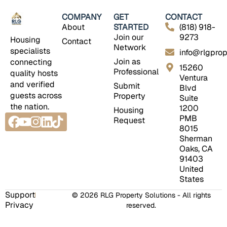
COMPANY
GET
CONTACT
About
STARTED
(818) 918-
Join our
9273
Housing
Contact
Network
specialists
info@rlgprop
Join as
connecting
15260
Professional
quality hosts
Ventura
and verified
Submit
Blvd
guests across
Property
Suite
the nation.
1200
Housing
Facebook
Youtube
Instagram
Linkedin
Tiktok
PMB
Request
8015
Sherman
Oaks, CA
91403
United
States
Support
© 2026 RLG Property Solutions - All rights
Privacy
reserved.