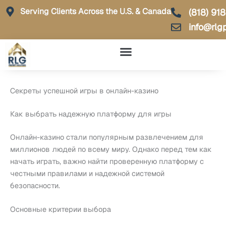
Skip
Serving Clients Across the U.S. & Canada
(818) 91
to
info@rlg
content
Секреты успешной игры в онлайн-казино
Как выбрать надежную платформу для игры
Онлайн-казино стали популярным развлечением для
миллионов людей по всему миру. Однако перед тем как
начать играть, важно найти проверенную платформу с
честными правилами и надежной системой
безопасности.
Основные критерии выбора