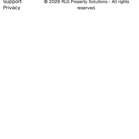
Support
© 2026 RLG Property Solutions - All rights
Privacy
reserved.