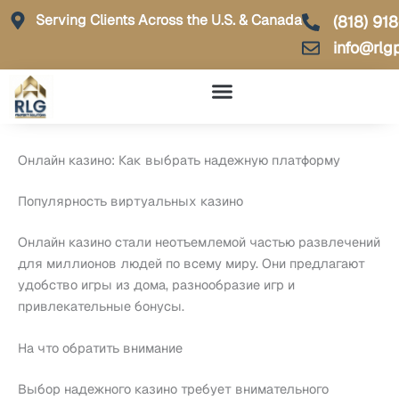
Skip
Serving Clients Across the U.S. & Canada
(818) 91
to
info@rlg
content
Онлайн казино: Как выбрать надежную платформу
Популярность виртуальных казино
Онлайн казино стали неотъемлемой частью развлечений
для миллионов людей по всему миру. Они предлагают
удобство игры из дома, разнообразие игр и
привлекательные бонусы.
На что обратить внимание
Выбор надежного казино требует внимательного